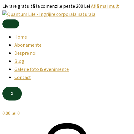
Products
Cantitate
Products
Skip
Livrare gratuită la comenzile peste 200 Lei
Află mai mult
search
Abonamentul
search
to
Pulse
content
Bronze
Home
Abonamente
Despre noi
Blog
Galerie foto & evenimente
Contact
X
0.00
lei
0