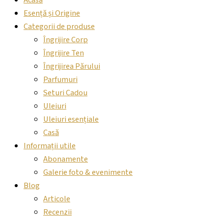
Acasă
Esență și Origine
Categorii de produse
Îngrijire Corp
Îngrijire Ten
Îngrijirea Părului
Parfumuri
Seturi Cadou
Uleiuri
Uleiuri esențiale
Casă
Informații utile
Abonamente
Galerie foto & evenimente
Blog
Articole
Recenzii