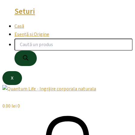
Seturi
Casă
Esență și Origine
X
0.00
lei
0