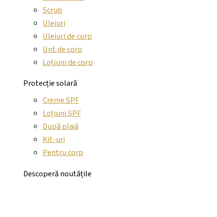
Scrub
Uleiuri
Uleiuri de corp
Unt de corp
Loțiuni de corp
Protecție solară
Creme SPF
Loțiuni SPF
După plajă
Kit-uri
Pentru corp
Descoperă noutățile