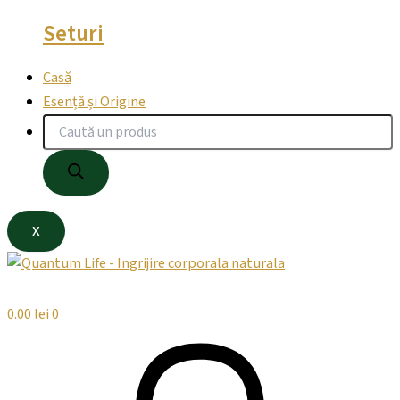
Seturi
Casă
Esență și Origine
X
0.00
lei
0