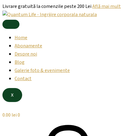
Products
Cantitate
Products
Skip
Livrare gratuită la comenzile peste 200 Lei
Află mai mult
search
Abonament
search
to
WAVE
content
Silver
Home
Abonamente
Despre noi
Blog
Galerie foto & evenimente
Contact
X
0.00
lei
0