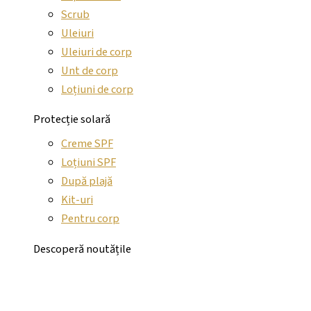
Scrub
Uleiuri
Uleiuri de corp
Unt de corp
Loțiuni de corp
Protecție solară
Creme SPF
Loțiuni SPF
După plajă
Kit-uri
Pentru corp
Descoperă noutățile