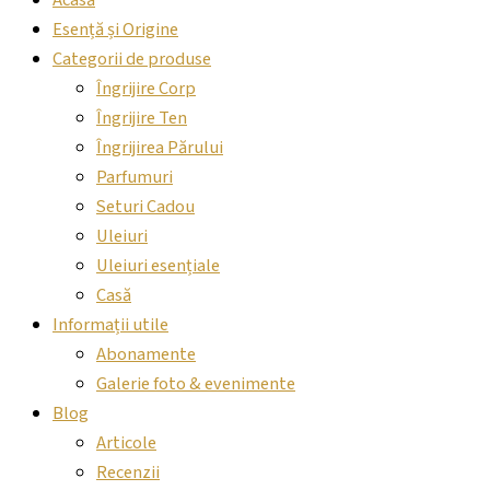
Acasă
Esență și Origine
Categorii de produse
Îngrijire Corp
Îngrijire Ten
Îngrijirea Părului
Parfumuri
Seturi Cadou
Uleiuri
Uleiuri esențiale
Casă
Informații utile
Abonamente
Galerie foto & evenimente
Blog
Articole
Recenzii