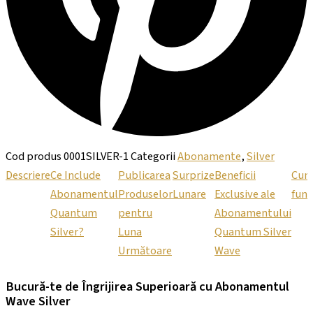
Cod produs
0001SILVER-1
Categorii
Abonamente
,
Silver
Descriere
Ce Include
Publicarea
Surprize
Beneficii
Cu
Abonamentul
Produselor
Lunare
Exclusive ale
func
Quantum
pentru
Abonamentului
Silver?
Luna
Quantum Silver
Următoare
Wave
Bucură-te de Îngrijirea Superioară cu Abonamentul
Wave Silver