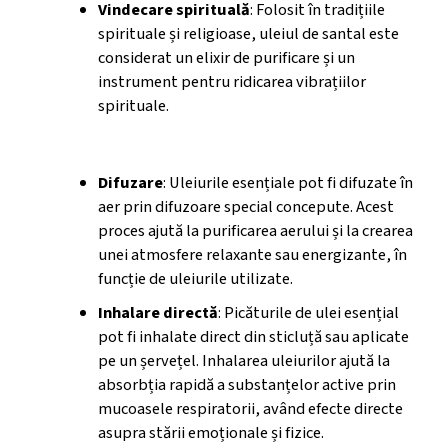
Vindecare spirituală
: Folosit în tradițiile
spirituale și religioase, uleiul de santal este
considerat un elixir de purificare și un
instrument pentru ridicarea vibrațiilor
spirituale.
Aromaterapie
Difuzare
: Uleiurile esențiale pot fi difuzate în
aer prin difuzoare special concepute. Acest
proces ajută la purificarea aerului și la crearea
unei atmosfere relaxante sau energizante, în
funcție de uleiurile utilizate.
Inhalare directă
: Picăturile de ulei esențial
pot fi inhalate direct din sticluță sau aplicate
pe un șervețel. Inhalarea uleiurilor ajută la
absorbția rapidă a substanțelor active prin
mucoasele respiratorii, având efecte directe
asupra stării emoționale și fizice.