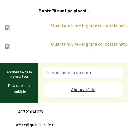
Poate îți sunt pe plac și...
Abonează-te la
newsletter
Fii la curent cu
Abonează-te
noutățile.
+40 729 034 023
office@quantumlife.ro