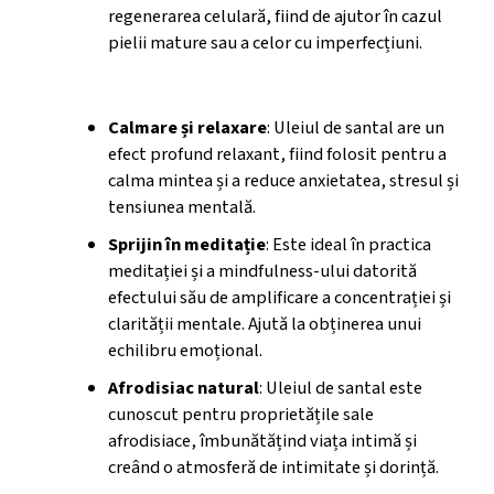
regenerarea celulară, fiind de ajutor în cazul
pielii mature sau a celor cu imperfecțiuni.
Beneficii holistice
Calmare și relaxare
: Uleiul de santal are un
efect profund relaxant, fiind folosit pentru a
calma mintea și a reduce anxietatea, stresul și
tensiunea mentală.
Sprijin în meditație
: Este ideal în practica
meditației și a mindfulness-ului datorită
efectului său de amplificare a concentrației și
clarității mentale. Ajută la obținerea unui
echilibru emoțional.
Afrodisiac natural
: Uleiul de santal este
cunoscut pentru proprietățile sale
afrodisiace, îmbunătățind viața intimă și
creând o atmosferă de intimitate și dorință.