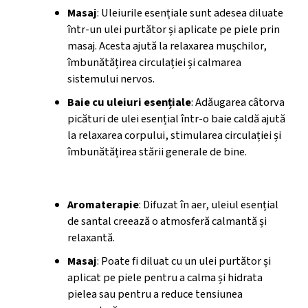
Masaj
: Uleiurile esențiale sunt adesea diluate
într-un ulei purtător și aplicate pe piele prin
masaj. Acesta ajută la relaxarea mușchilor,
îmbunătățirea circulației și calmarea
sistemului nervos.
Baie cu uleiuri esențiale
: Adăugarea câtorva
picături de ulei esențial într-o baie caldă ajută
la relaxarea corpului, stimularea circulației și
îmbunătățirea stării generale de bine.
Folosire si Siguranta
Aromaterapie
: Difuzat în aer, uleiul esențial
de santal creează o atmosferă calmantă și
relaxantă.
Masaj
: Poate fi diluat cu un ulei purtător și
aplicat pe piele pentru a calma și hidrata
pielea sau pentru a reduce tensiunea