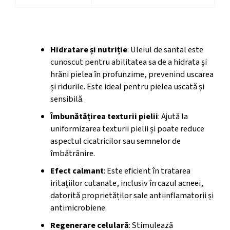
Beneficii Cosmetice
Hidratare și nutriție
: Uleiul de santal este
cunoscut pentru abilitatea sa de a hidrata și
hrăni pielea în profunzime, prevenind uscarea
și ridurile. Este ideal pentru pielea uscată și
sensibilă.
Îmbunătățirea texturii pielii
: Ajută la
uniformizarea texturii pielii și poate reduce
aspectul cicatricilor sau semnelor de
îmbătrânire.
Efect calmant
: Este eficient în tratarea
iritațiilor cutanate, inclusiv în cazul acneei,
datorită proprietăților sale antiinflamatorii și
antimicrobiene.
Regenerare celulară
: Stimulează