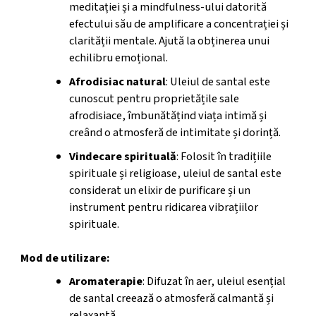
meditației și a mindfulness-ului datorită
efectului său de amplificare a concentrației și
clarității mentale. Ajută la obținerea unui
echilibru emoțional.
Afrodisiac natural
: Uleiul de santal este
cunoscut pentru proprietățile sale
afrodisiace, îmbunătățind viața intimă și
creând o atmosferă de intimitate și dorință.
Vindecare spirituală
: Folosit în tradițiile
spirituale și religioase, uleiul de santal este
considerat un elixir de purificare și un
instrument pentru ridicarea vibrațiilor
spirituale.
Mod de utilizare:
Aromaterapie
: Difuzat în aer, uleiul esențial
de santal creează o atmosferă calmantă și
relaxantă.