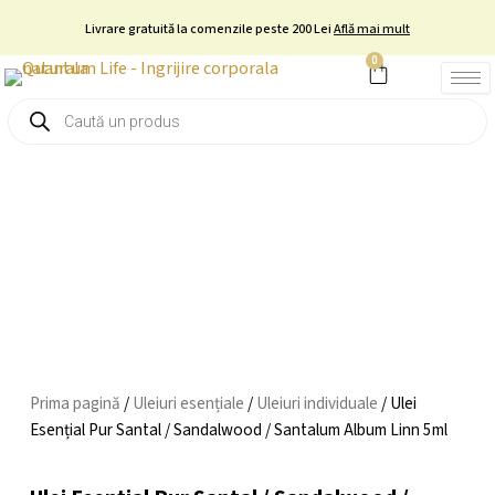
Skip
Livrare gratuită la comenzile peste 200 Lei
Află mai mult
to
0
Cart
content
Products
search
Prima pagină
/
Uleiuri esențiale
/
Uleiuri individuale
/ Ulei
Esențial Pur Santal / Sandalwood / Santalum Album Linn 5ml