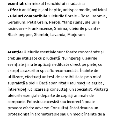
esential
:
din miezul trunchiului si radacina
•
Efect
:
antifungic, antiseptic, antispasmodic, antiviral
•
Uleiuri compatibile
:
uleiurile florale – Rose, Iasomie,
Geranium, Petit Grain, Neroli, Ylang Ylang, uleiurile
rasinoase – Frankincense, Smirna, uleiurile picante-
Black pepper, Ghimbir, Lavanda, Marjoram.
ATENTIONARE
Atenție!
Uleiurile esențiale sunt foarte concentrate și
trebuie utilizate cu prudență. Nu ingerați uleiurile
esențiale și nu le aplicați nediluate direct pe piele, cu
excepția cazurilor specific recomandate. Înainte de
utilizare, efectuați un test de sensibilitate pe o mică
suprafață a pielii. Dacă apar iritații sau reacții alergice,
întrerupeți utilizarea și consultați un specialist. Păstrați
uleiurile esențiale departe de copii și animale de
companie. Folosirea excesivă sau incorectă poate
provoca efecte adverse. Consultați întotdeauna un
profesionist în aromaterapie sau un medic înainte de a