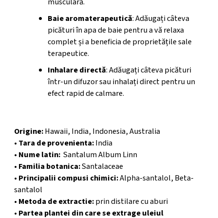
musculară.
Baie aromaterapeutică
: Adăugați câteva
picături în apa de baie pentru a vă relaxa
complet și a beneficia de proprietățile sale
terapeutice.
Inhalare directă
: Adăugați câteva picături
într-un difuzor sau inhalați direct pentru un
efect rapid de calmare.
Informații Suplimentare
Origine:
Hawaii, India, Indonesia, Australia
• Tara de provenienta:
India
•
Nume latin
:
Santalum Album Linn
•
Familia botanica
:
Santalaceae
•
Principalii compusi chimici
:
Alpha-santalol, Beta-
santalol
•
Metoda de extractie
:
prin distilare cu aburi
•
Partea plantei din care se extrage uleiul