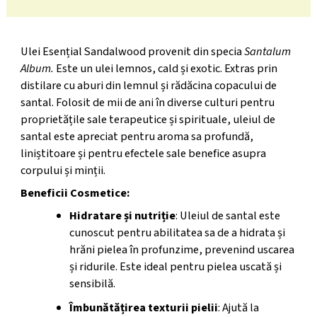
Ulei Esențial Sandalwood provenit din specia
Santalum
Album.
Este un ulei lemnos, cald și exotic. Extras prin
distilare cu aburi din lemnul și rădăcina copacului de
santal. Folosit de mii de ani în diverse culturi pentru
proprietățile sale terapeutice și spirituale, uleiul de
santal este apreciat pentru aroma sa profundă,
liniștitoare și pentru efectele sale benefice asupra
corpului și minții.
Beneficii Cosmetice:
Hidratare și nutriție
: Uleiul de santal este
cunoscut pentru abilitatea sa de a hidrata și
hrăni pielea în profunzime, prevenind uscarea
și ridurile. Este ideal pentru pielea uscată și
sensibilă.
Îmbunătățirea texturii pielii
: Ajută la