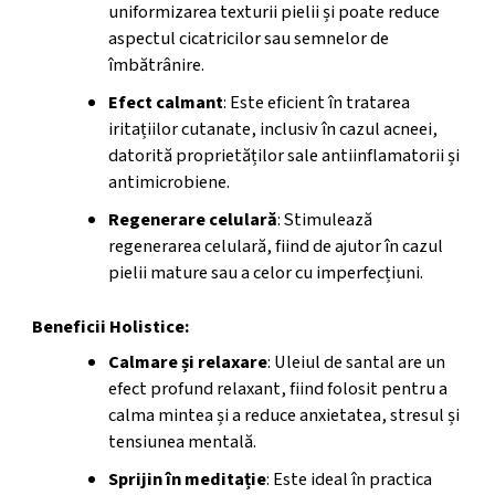
uniformizarea texturii pielii și poate reduce
aspectul cicatricilor sau semnelor de
îmbătrânire.
Efect calmant
: Este eficient în tratarea
iritațiilor cutanate, inclusiv în cazul acneei,
datorită proprietăților sale antiinflamatorii și
antimicrobiene.
Regenerare celulară
: Stimulează
regenerarea celulară, fiind de ajutor în cazul
pielii mature sau a celor cu imperfecțiuni.
Beneficii Holistice:
Calmare și relaxare
: Uleiul de santal are un
efect profund relaxant, fiind folosit pentru a
calma mintea și a reduce anxietatea, stresul și
tensiunea mentală.
Sprijin în meditație
: Este ideal în practica