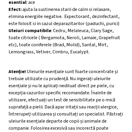
esential
: ace
Efect:
ajuta la sustinerea starii de calm si relaxare,
elimina energiile negative. Expectorant, dezinfectant,
este folosit si in cazul deparazitarilor (paduchi, purici)
Uleiuri compatibile
: Cedru, Melaleuca, Clary Sage,
toate citricele ( Bergamota, Neroli, Lamaie, Grapefruit
etc), toate coniferele (Brad, Molid), Santal, Mirt,
Lemongrass, Vetiver, Cimbru, Eucalypt.
ATENTIONARE
Atenție!
Uleiurile esențiale sunt foarte concentrate și
trebuie utilizate cu prudență. Nu ingerați uleiurile
esențiale și nu le aplicați nediluat direct pe piele, cu
excepția cazurilor specific recomandate. Înainte de
utilizare, efectuați un test de sensibilitate pe o mică
suprafață a pielii. Dacă apar iritații sau reacții alergice,
întrerupeți utilizarea și consultați un specialist. Păstrați
uleiurile esențiale departe de copii și animale de
companie. Folosirea excesivă sau incorectă poate