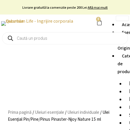
Skip
Livrare gratuită la comenzile peste 200 Lei
Află mai mult
to
content
0
Cart
Aca
Ese
Products
search
și
Origi
Cat
de
produ
Prima pagină
/
Uleiuri esențiale
/
Uleiuri individuale
/ Ulei
Esenţial Pin/Pine/Pinus Pinaster-Njoy Nature 15 ml