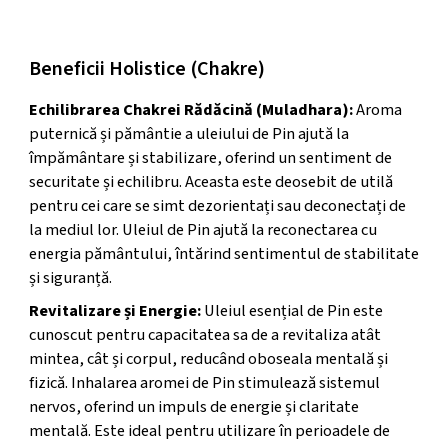
Beneficii holistice
Beneficii Holistice (Chakre)
Echilibrarea Chakrei Rădăcină (Muladhara):
Aroma
puternică și pământie a uleiului de Pin ajută la
împământare și stabilizare, oferind un sentiment de
securitate și echilibru. Aceasta este deosebit de utilă
pentru cei care se simt dezorientați sau deconectați de
la mediul lor. Uleiul de Pin ajută la reconectarea cu
energia pământului, întărind sentimentul de stabilitate
și siguranță.
Revitalizare și Energie:
Uleiul esențial de Pin este
cunoscut pentru capacitatea sa de a revitaliza atât
mintea, cât și corpul, reducând oboseala mentală și
fizică. Inhalarea aromei de Pin stimulează sistemul
nervos, oferind un impuls de energie și claritate
mentală. Este ideal pentru utilizare în perioadele de