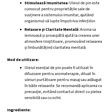
Stimulează Imunitatea:
Uleiul de pin este
cunoscut pentru proprietățile sale de
susținere a sistemului imunitar, ajutând
organismul să lupte împotriva infecțiilor.
Relaxare și Claritate Mentală:
Aroma sa
lemnoasă și proaspătă ajută la crearea unei
atmosfere liniștitoare, promovând relaxarea
și îmbunătățind claritatea mentală.
Mod de utilizare:
Uleiul esențial de pin poate fi utilizat în
difuzoare pentru aromaterapie, diluat în
uleiuri purtătoare pentru masaj sau adăugat
în băile relaxante. Se recomandă aplicarea cu
precauție, evitând contactul direct cu pielea
sensibilă sau cu ochii.
Ingrediente: