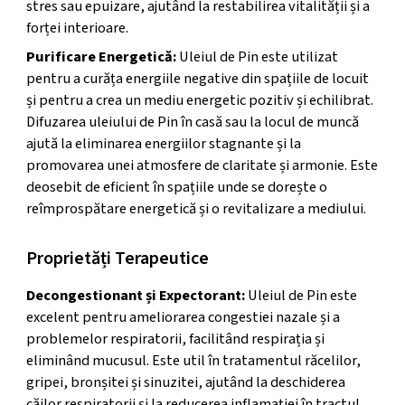
stres sau epuizare, ajutând la restabilirea vitalității și a
forței interioare.
Purificare Energetică:
Uleiul de Pin este utilizat
pentru a curăța energiile negative din spațiile de locuit
și pentru a crea un mediu energetic pozitiv și echilibrat.
Difuzarea uleiului de Pin în casă sau la locul de muncă
ajută la eliminarea energiilor stagnante și la
promovarea unei atmosfere de claritate și armonie. Este
deosebit de eficient în spațiile unde se dorește o
reîmprospătare energetică și o revitalizare a mediului.
Proprietăți Terapeutice
Decongestionant și Expectorant:
Uleiul de Pin este
excelent pentru ameliorarea congestiei nazale și a
problemelor respiratorii, facilitând respirația și
eliminând mucusul. Este util în tratamentul răcelilor,
gripei, bronșitei și sinuzitei, ajutând la deschiderea
căilor respiratorii și la reducerea inflamației în tractul