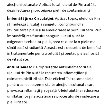
afecțiuni cutanate. Aplicat local, uleiul de Pin ajută la
dezinfectarea și protejarea pielii de contaminanți.
Îmbunătățirea Circulației:
Aplicat topic, uleiul de Pin
stimulează circulația sângelui, contribuind la
revitalizarea pielii și la ameliorarea aspectului tern. Prin
îmbunătățirea fluxului sanguin, uleiul ajută la
oxigenarea celulelor pielii, ceea ce duce la o piele mai
sănătoasă și radiantă. Aceasta este deosebit de benefică
în tratamentele pentru celulită și pentru pielea lipsită
de vitalitate.
Antiinflamator:
Proprietățile antiinflamatorii ale
uleiului de Pin ajută la reducerea inflamațiilor și
calmarea pielii iritate. Este eficient în tratamentele
pentru acnee, eczeme și alte afecțiuni cutanate care
provoacă inflamații și roșeață. Uleiul ajută la reducerea
umflăturilor și la accelerarea procesului de vindecare a
pielii iritate.