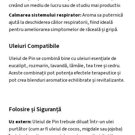
creând un mediu de lucru sau de studiu mai productiv.
Calmarea sistemului respirator:
Aroma sa puternică
ajută la deschiderea căilor respiratorii, fiind ideală
pentru ameliorarea simptomelor de răceală și gripă.
Uleiuri Compatibile
Uleiul de Pin se combină bine cu uleiuri esențiale de
eucalipt, rozmarin, lavandă, lămâie, tea tree și cedru.
Aceste combinații pot potența efectele terapeutice și
pot crea blenduri aromatice echilibrate și revitalizante.
Folosire si Siguranta
Folosire și Siguranță
Uz extern:
Uleiul de Pin trebuie diluat într-un ulei
purtător (cum ar fi uleiul de cocos, migdale sau jojoba)