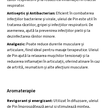
respirator.
Antiseptic și Antibacterian:
Eficient în combaterea
infecțiilor bacteriene și virale, uleiul de Pin este util în
tratarea răcelilor, gripei și infecțiilor respiratorii. De
asemenea, ajută la prevenirea infecțiilor pielii și la
dezinfectarea rănilor minore.
Analgezic:
Poate reduce durerile musculare și
articulare, fiind ideal pentru masaje terapeutice. Uleiul
de Pin ajută la relaxarea mușchilor tensionați și la
reducerea inflamației în articulații, oferind alinare în caz
de artrită, reumatism și alte afecțiuni musculare.
Aromaterapie
Aromaterapie
Revigorant și energizant:
Utilizat în difuzoare, uleiul
de Pin împrospătează aerul și stimulează mintea,