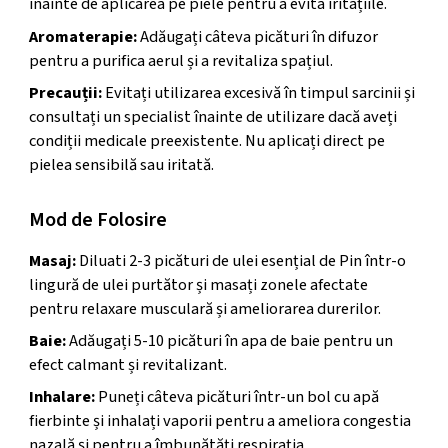
înainte de aplicarea pe piele pentru a evita iritațiile.
Aromaterapie:
Adăugați câteva picături în difuzor
pentru a purifica aerul și a revitaliza spațiul.
Precauții:
Evitați utilizarea excesivă în timpul sarcinii și
consultați un specialist înainte de utilizare dacă aveți
condiții medicale preexistente. Nu aplicați direct pe
pielea sensibilă sau iritată.
Mod de Folosire
Masaj:
Diluati 2-3 picături de ulei esențial de Pin într-o
lingură de ulei purtător și masați zonele afectate
pentru relaxare musculară și ameliorarea durerilor.
Baie:
Adăugați 5-10 picături în apa de baie pentru un
efect calmant și revitalizant.
Inhalare:
Puneți câteva picături într-un bol cu apă
fierbinte și inhalați vaporii pentru a ameliora congestia
nazală și pentru a îmbunătăți respirația.