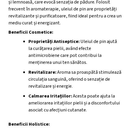
și lemnoasă, care evocă senzația de pădure. Folosit
frecvent în aromaterapie, uleiul de pin are proprietăți
revitalizante și purificatoare, fiind ideal pentru a crea un
mediu curat și energizant.
Beneficii Cosmetice:
Proprietăți Antiseptice:
Uleiul de pin ajută
la curățarea pielii, având efecte
antimicrobiene care pot contribui la
menținerea unui ten sănătos.
Revitalizare:
Aroma sa proaspătă stimulează
circulația sanguină, oferind o senzație de
revitalizare și energie.
Calmarea Iritațiilor:
Acesta poate ajuta la
ameliorarea iritațiilor pielii și a disconfortului
asociat cu afecțiuni cutanate.
Beneficii Holistice: