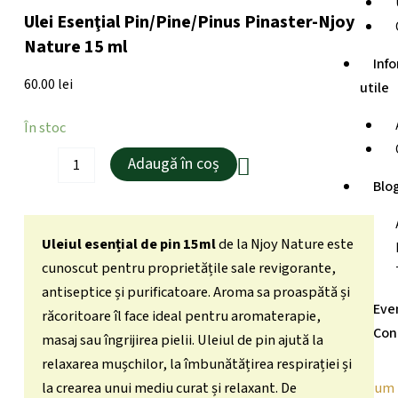
Ulei Esenţial Pin/Pine/Pinus Pinaster-Njoy
Nature 15 ml
Info
60.00
lei
utile
Cantitate
În stoc
Ulei
Esenţial
Adaugă în coș
Pin/Pine/Pinus
Blo
Pinaster-
Njoy
Nature
Uleiul esențial de pin 15ml
de la Njoy Nature este
15
ml
cunoscut pentru proprietățile sale revigorante,
antiseptice și purificatoare. Aroma sa proaspătă și
Eve
răcoritoare îl face ideal pentru aromaterapie,
Con
masaj sau îngrijirea pielii. Uleiul de pin ajută la
relaxarea mușchilor, la îmbunătățirea respirației și
la crearea unui mediu curat și relaxant. De