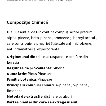
Informații Suplimentare
Compoziție Chimică
Uleiul esențial de Pin conține compuși activi precum
alpha-pinene, beta-pinene, limonene și bornyl acetat,
care contribuie la proprietățile sale antimicrobiene,
antiinflamatorii și expectorante.
Origine
: unul din cele mai raspandite conifere din
Eurasia
Regiunea de provenienta
: Siberia
Nume latin
: Pinus Pinaster
Familia botanica
: Pinaceae
Principalii compusi chimici
: a-pinene, b-pinene,
limonene
Metoda de extractie
: distilare cu aburi
Partea plantei din care se extrage uleiul