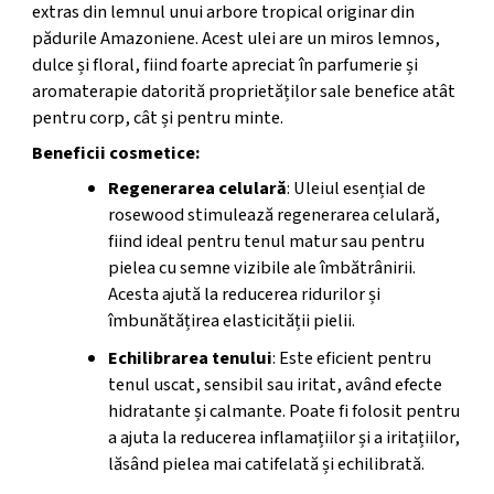
extras din lemnul unui arbore tropical originar din
pădurile Amazoniene. Acest ulei are un miros lemnos,
dulce și floral, fiind foarte apreciat în parfumerie și
aromaterapie datorită proprietăților sale benefice atât
pentru corp, cât și pentru minte.
Beneficii cosmetice:
Regenerarea celulară
: Uleiul esențial de
rosewood stimulează regenerarea celulară,
fiind ideal pentru tenul matur sau pentru
pielea cu semne vizibile ale îmbătrânirii.
Acesta ajută la reducerea ridurilor și
îmbunătățirea elasticității pielii.
Echilibrarea tenului
: Este eficient pentru
tenul uscat, sensibil sau iritat, având efecte
hidratante și calmante. Poate fi folosit pentru
a ajuta la reducerea inflamațiilor și a iritațiilor,
lăsând pielea mai catifelată și echilibrată.