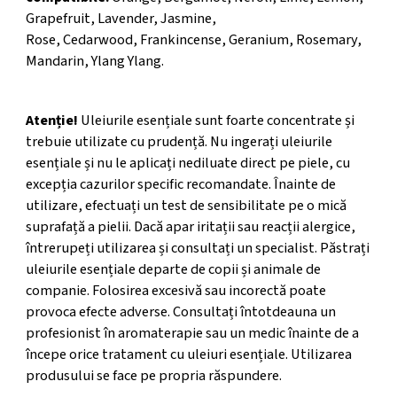
Grapefruit, Lavender, Jasmine,
Rose, Cedarwood, Frankincense, Geranium, Rosemary,
Mandarin, Ylang Ylang.
ATENTIONARE
Atenție!
Uleiurile esențiale sunt foarte concentrate și
trebuie utilizate cu prudență. Nu ingerați uleiurile
esențiale și nu le aplicați nediluate direct pe piele, cu
excepția cazurilor specific recomandate. Înainte de
utilizare, efectuați un test de sensibilitate pe o mică
suprafață a pielii. Dacă apar iritații sau reacții alergice,
întrerupeți utilizarea și consultați un specialist. Păstrați
uleiurile esențiale departe de copii și animale de
companie. Folosirea excesivă sau incorectă poate
provoca efecte adverse. Consultați întotdeauna un
profesionist în aromaterapie sau un medic înainte de a
începe orice tratament cu uleiuri esențiale. Utilizarea
produsului se face pe propria răspundere.