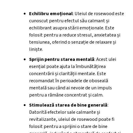
Beneficii holistice
Echilibru emoțional
: Uleiul de rosewood este
cunoscut pentru efectul său calmant și
echilibrant asupra stării emoționale. Este
folosit pentru a reduce stresul, anxietatea și
tensiunea, oferind o senzație de relaxare și
liniște.
Sprijin pentru starea mentală
: Acest ulei
esențial poate ajuta la îmbunătățirea
concentrării și clarității mentale. Este
recomandat în perioadele de oboseală
mentală sau când ai nevoie de un impuls
pentru a rămâne concentrat și calm.
Stimulează starea de bine generală
:
Datorită efectelor sale calmante și
revitalizante, uleiul de rosewood poate fi
folosit pentru a sprijini o stare de bine