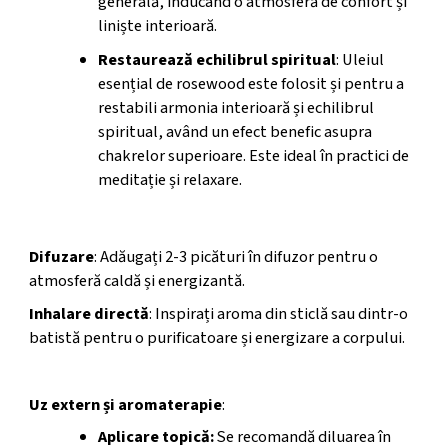
generală, inducând o atmosferă de confort și
liniște interioară.
Restaurează echilibrul spiritual
: Uleiul
esențial de rosewood este folosit și pentru a
restabili armonia interioară și echilibrul
spiritual, având un efect benefic asupra
chakrelor superioare. Este ideal în practici de
meditație și relaxare.
Aromaterapie
Difuzare
: Adăugați 2-3 picături în difuzor pentru o
atmosferă caldă și energizantă.
Inhalare directă
: Inspirați aroma din sticlă sau dintr-o
batistă pentru o purificatoare și energizare a corpului.
Folosire si Siguranta
Uz extern și aromaterapie
:
Aplicare topică:
Se recomandă diluarea în