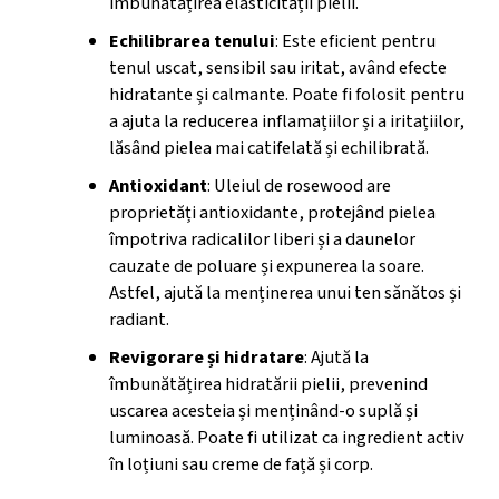
îmbunătățirea elasticității pielii.
Echilibrarea tenului
: Este eficient pentru
tenul uscat, sensibil sau iritat, având efecte
hidratante și calmante. Poate fi folosit pentru
a ajuta la reducerea inflamațiilor și a iritațiilor,
lăsând pielea mai catifelată și echilibrată.
Antioxidant
: Uleiul de rosewood are
proprietăți antioxidante, protejând pielea
împotriva radicalilor liberi și a daunelor
cauzate de poluare și expunerea la soare.
Astfel, ajută la menținerea unui ten sănătos și
radiant.
Revigorare și hidratare
: Ajută la
îmbunătățirea hidratării pielii, prevenind
uscarea acesteia și menținând-o suplă și
luminoasă. Poate fi utilizat ca ingredient activ
în loțiuni sau creme de față și corp.