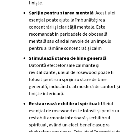
liniște.
Sprijin pentru starea mentală
: Acest ulei
esențial poate ajuta la îmbunătățirea
concentrării și clarității mentale. Este
recomandat în perioadele de oboseală
mentală sau când ai nevoie de un impuls
pentru a rămâne concentrat și calm.
Stimulează starea de bine generală
:
Datorită efectelor sale calmante și
revitalizante, uleiul de rosewood poate fi
folosit pentru a sprijini o stare de bine
generală, inducând o atmosferă de confort și
liniște interioară.
Restaurează echilibrul spiritual
: Uleiul
esențial de rosewood este folosit și pentru a
restabili armonia interioară și echilibrul
spiritual, având un efect benefic asupra
chakrelor superioare. Este ideal în practici de