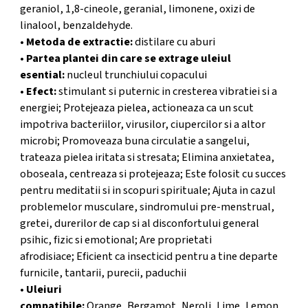
geraniol, 1,8-cineole, geranial, limonene, oxizi de
linalool, benzaldehyde.
•
Metoda de extractie
:
distilare cu aburi
•
Partea plantei din care se extrage uleiul
esential
:
nucleul trunchiului copacului
•
Efect
:
stimulant si puternic in cresterea vibratiei si a
energiei; Protejeaza pielea, actioneaza ca un scut
impotriva bacteriilor, virusilor, ciupercilor si a altor
microbi; Promoveaza buna circulatie a sangelui,
trateaza pielea iritata si stresata; Elimina anxietatea,
oboseala, centreaza si protejeaza; Este folosit cu succes
pentru meditatii si in scopuri spirituale; Ajuta in cazul
problemelor musculare, sindromului pre-menstrual,
gretei, durerilor de cap si al disconfortului general
psihic, fizic si emotional; Are proprietati
afrodisiace; Eficient ca insecticid pentru a tine departe
furnicile, tantarii, purecii, paduchii
•
Uleiuri
compatibile:
Orange, Bergamot, Neroli, Lime, Lemon,