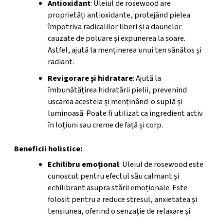
Antioxidant
: Uleiul de rosewood are
proprietăți antioxidante, protejând pielea
împotriva radicalilor liberi și a daunelor
cauzate de poluare și expunerea la soare.
Astfel, ajută la menținerea unui ten sănătos și
radiant.
Revigorare și hidratare
: Ajută la
îmbunătățirea hidratării pielii, prevenind
uscarea acesteia și menținând-o suplă și
luminoasă. Poate fi utilizat ca ingredient activ
în loțiuni sau creme de față și corp.
Beneficii holistice:
Echilibru emoțional
: Uleiul de rosewood este
cunoscut pentru efectul său calmant și
echilibrant asupra stării emoționale. Este
folosit pentru a reduce stresul, anxietatea și
tensiunea, oferind o senzație de relaxare și