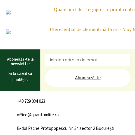
Abonează-te la
newsletter
Fii la curent cu
Abonează-te
noutățile.
+40 729 034 023
office@quantumlife.ro
B-dul Pache Protopopescu Nr. 34 sector 2 București