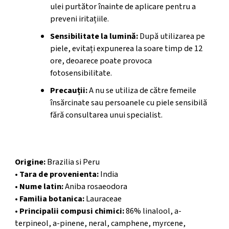
ulei purtător înainte de aplicare pentru a
preveni iritațiile.
Sensibilitate la lumină:
După utilizarea pe
piele, evitați expunerea la soare timp de 12
ore, deoarece poate provoca
fotosensibilitate.
Precauții:
A nu se utiliza de către femeile
însărcinate sau persoanele cu piele sensibilă
fără consultarea unui specialist.
Informații Suplimentare
Origine:
Brazilia si Peru
• Tara de provenienta:
India
•
Nume latin
:
Aniba rosaeodora
•
Familia botanica
:
Lauraceae
•
Principalii compusi chimici
:
86% linalool, a-
terpineol, a-pinene, neral, camphene, myrcene,