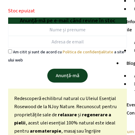
Stoc epuizat
Anunță-mă pe e-mail când revine în stoc
Info
utile
Am citit și sunt de acord cu
Politica de confidențialitate
a site-
ului web
Blo
Redescoperă echilibrul natural cu Uleiul Esențial
Eve
Rosewood de la NJoy Nature. Recunoscut pentru
Con
proprietățile sale de
relaxare
și
regenerare a
pielii
, acest ulei esențial 100% natural este ideal
pentru
aromaterapie
, masaj sau îngrijire