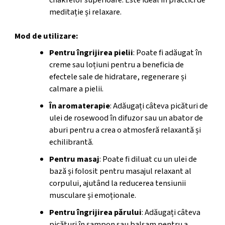
meditație și relaxare.
Mod de utilizare:
Pentru îngrijirea pielii
: Poate fi adăugat în
creme sau loțiuni pentru a beneficia de
efectele sale de hidratare, regenerare și
calmare a pielii.
În aromaterapie
: Adăugați câteva picături de
ulei de rosewood în difuzor sau un abator de
aburi pentru a crea o atmosferă relaxantă și
echilibrantă.
Pentru masaj
: Poate fi diluat cu un ulei de
bază și folosit pentru masajul relaxant al
corpului, ajutând la reducerea tensiunii
musculare și emoționale.
Pentru îngrijirea părului
: Adăugați câteva
picături în șampon sau balsam pentru a