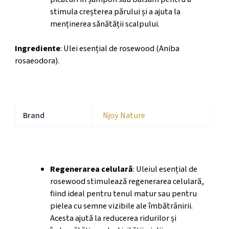
stimula creșterea părului și a ajuta la
menținerea sănătății scalpului.
Ingrediente
: Ulei esențial de rosewood (Aniba
rosaeodora).
Brand
Njoy Nature
Beneficii cosmetice
Regenerarea celulară
: Uleiul esențial de
rosewood stimulează regenerarea celulară,
fiind ideal pentru tenul matur sau pentru
pielea cu semne vizibile ale îmbătrânirii.
Acesta ajută la reducerea ridurilor și