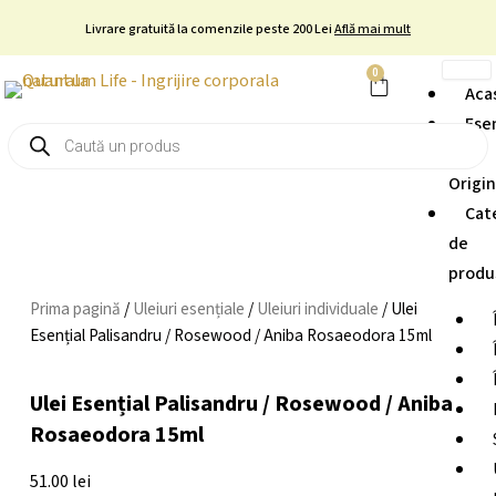
Skip
Livrare gratuită la comenzile peste 200 Lei
Află mai mult
to
content
0
Cart
Aca
Ese
Products
search
și
Origi
Cat
de
produ
Prima pagină
/
Uleiuri esențiale
/
Uleiuri individuale
/ Ulei
Esențial Palisandru / Rosewood / Aniba Rosaeodora 15ml
Ulei Esențial Palisandru / Rosewood / Aniba
Rosaeodora 15ml
51.00
lei