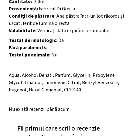
Cantitate:
100ml
Proveniență:
Fabricat în Grecia
Condiții de păstrare:
A se păstra într-un loc răcoros și
uscat, ferit de lumina directă.
Valabilitate:
Verificați data expirării pe ambalaj.
Testat dermatologic:
Da
Fără parabeni:
Da
Testat pe animale:
Nu
Ingrediente
Aqua, Alcohol Denat., Parfum, Glycerin, Propylene
Glycol, Linalool, Limonene, Citral, Benzyl Benzoate,
Eugenol, Hexyl Cinnamal, Ci 19140.
Nu există recenzii până acum.
Fii primul care scrii o recenzie