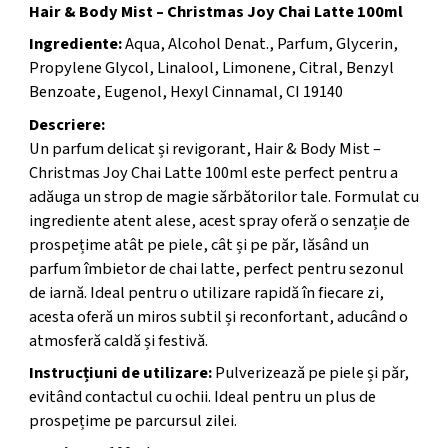
Hair & Body Mist – Christmas Joy Chai Latte 100ml
Ingrediente:
Aqua, Alcohol Denat., Parfum, Glycerin,
Propylene Glycol, Linalool, Limonene, Citral, Benzyl
Benzoate, Eugenol, Hexyl Cinnamal, CI 19140
Descriere:
Un parfum delicat și revigorant, Hair & Body Mist –
Christmas Joy Chai Latte 100ml este perfect pentru a
adăuga un strop de magie sărbătorilor tale. Formulat cu
ingrediente atent alese, acest spray oferă o senzație de
prospețime atât pe piele, cât și pe păr, lăsând un
parfum îmbietor de chai latte, perfect pentru sezonul
de iarnă. Ideal pentru o utilizare rapidă în fiecare zi,
acesta oferă un miros subtil și reconfortant, aducând o
atmosferă caldă și festivă.
Instrucțiuni de utilizare:
Pulverizează pe piele și păr,
evitând contactul cu ochii. Ideal pentru un plus de
prospețime pe parcursul zilei.