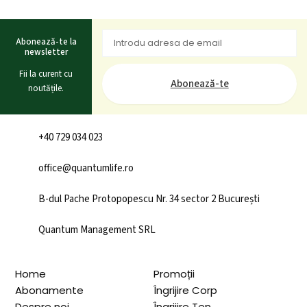
Abonează-te la
newsletter
Fii la curent cu
Abonează-te
noutățile.
+40 729 034 023
office@quantumlife.ro
B-dul Pache Protopopescu Nr. 34 sector 2 București
Quantum Management SRL
Home
Promoții
Abonamente
Îngrijire Corp
Despre noi
Îngrijire Ten