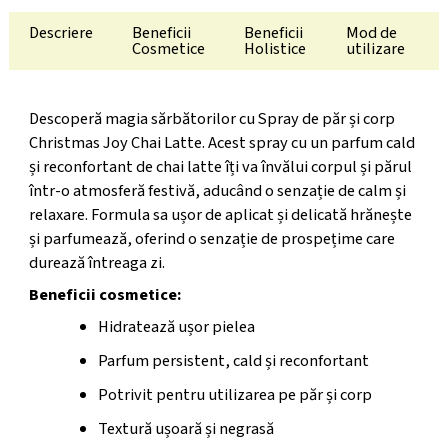
Descriere
Beneficii
Beneficii
Mod de
Cosmetice
Holistice
utilizare
Descoperă magia sărbătorilor cu Spray de păr și corp
Christmas Joy Chai Latte. Acest spray cu un parfum cald
și reconfortant de chai latte îți va învălui corpul și părul
într-o atmosferă festivă, aducând o senzație de calm și
relaxare. Formula sa ușor de aplicat și delicată hrănește
și parfumează, oferind o senzație de prospețime care
durează întreaga zi.
Beneficii cosmetice:
Hidratează ușor pielea
Parfum persistent, cald și reconfortant
Potrivit pentru utilizarea pe păr și corp
Textură ușoară și negrasă