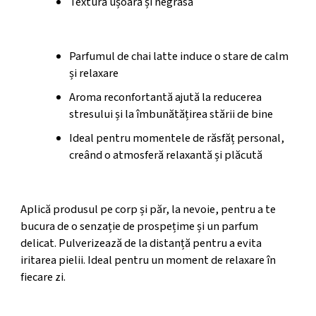
Textură ușoară și negrasă
Beneficii Holistice
Parfumul de chai latte induce o stare de calm
și relaxare
Aroma reconfortantă ajută la reducerea
stresului și la îmbunătățirea stării de bine
Ideal pentru momentele de răsfăț personal,
creând o atmosferă relaxantă și plăcută
Mod de utilizare
Aplică produsul pe corp și păr, la nevoie, pentru a te
bucura de o senzație de prospețime și un parfum
delicat. Pulverizează de la distanță pentru a evita
iritarea pielii. Ideal pentru un moment de relaxare în
fiecare zi.
Etichetă Produs