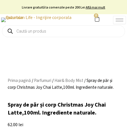
Skip
Livrare gratuită la comenzile peste 200 Lei
Află mai mult
to
0
Cart
content
Products
search
Prima pagină
/
Parfumuri
/
Hair& Body Mist
/ Spray de păr și
corp Christmas Joy Chai Latte,100ml. Ingrediente naturale.
Spray de păr și corp Christmas Joy Chai
Latte,100ml. Ingrediente naturale.
62.00
lei