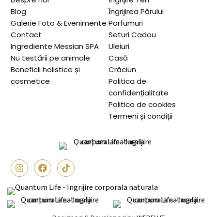
Blog
Îngrijirea Părului
Galerie Foto & Evenimente
Parfumuri
Contact
Seturi Cadou
Ingrediente Messian SPA
Uleiuri
Nu testării pe animale
Casă
Beneficii holistice și
Crăciun
cosmetice
Politica de
confidențialitate
Politica de cookies
Termeni și condiții
I
F
Q
n
a
u
s
c
a
t
e
n
a
b
t
g
o
u
r
o
m