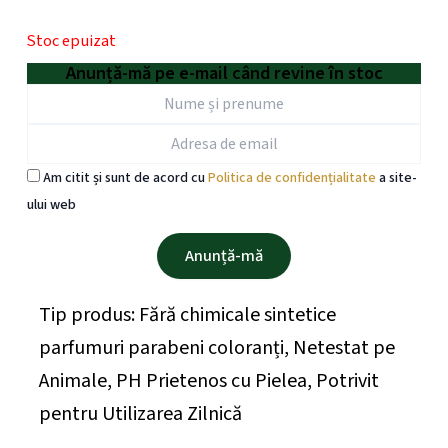
Stoc epuizat
Anunță-mă pe e-mail când revine în stoc
Am citit și sunt de acord cu
Politica de confidențialitate
a site-
ului web
Tip produs:
Fără chimicale sintetice
parfumuri parabeni coloranți
,
Netestat pe
Animale
,
PH Prietenos cu Pielea
,
Potrivit
pentru Utilizarea Zilnică