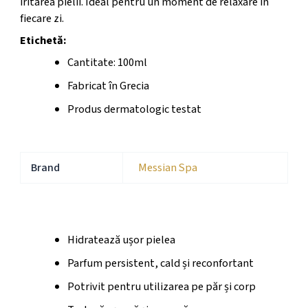
iritarea pielii. Ideal pentru un moment de relaxare în
fiecare zi.
Etichetă:
Cantitate: 100ml
Fabricat în Grecia
Produs dermatologic testat
Brand
Messian Spa
Beneficii Cosmetice
Hidratează ușor pielea
Parfum persistent, cald și reconfortant
Potrivit pentru utilizarea pe păr și corp