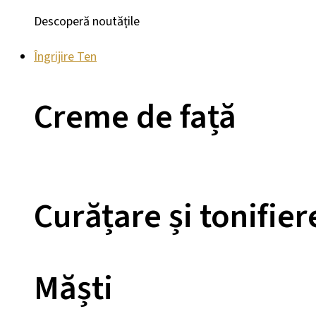
Descoperă noutățile
Îngrijire Ten
Creme de față
Curățare și tonifier
Măști