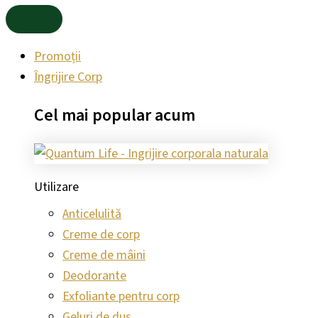
Promoții
Îngrijire Corp
Cel mai
popular
acum
Utilizare
Anticelulită
Creme de corp
Creme de mâini
Deodorante
Exfoliante pentru corp
Geluri de duș