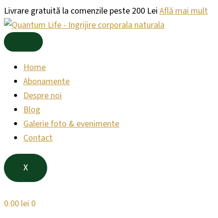
Products
Products
Skip
Livrare gratuită la comenzile peste 200 Lei
Află mai mult
search
search
to
content
Home
Abonamente
Despre noi
Blog
Galerie foto & evenimente
Contact
X
0.00
lei
0