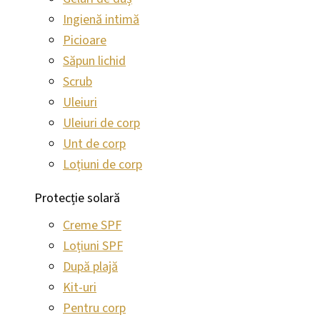
Ingienă intimă
Picioare
Săpun lichid
Scrub
Uleiuri
Uleiuri de corp
Unt de corp
Loțiuni de corp
Protecție solară
Creme SPF
Loțiuni SPF
După plajă
Kit-uri
Pentru corp