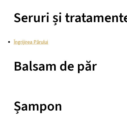
Seruri și tratament
Îngrijirea Părului
Balsam de păr
Șampon