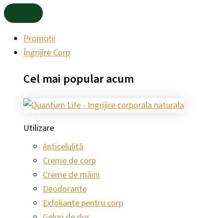
Promoții
Îngrijire Corp
Cel mai
popular
acum
Utilizare
Anticelulită
Creme de corp
Creme de mâini
Deodorante
Exfoliante pentru corp
Geluri de duș