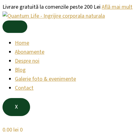
Products
Products
Skip
Livrare gratuită la comenzile peste 200 Lei
Află mai mult
search
search
to
content
Home
Abonamente
Despre noi
Blog
Galerie foto & evenimente
Contact
X
0.00
lei
0