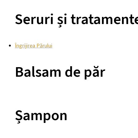
Seruri și tratament
Îngrijirea Părului
Balsam de păr
Șampon