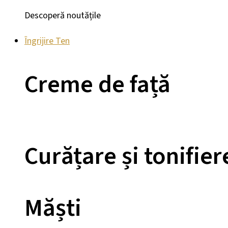
Descoperă noutățile
Îngrijire Ten
Creme de față
Curățare și tonifier
Măști