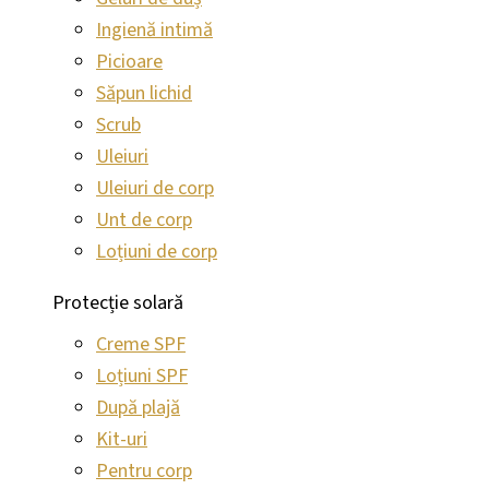
Ingienă intimă
Picioare
Săpun lichid
Scrub
Uleiuri
Uleiuri de corp
Unt de corp
Loțiuni de corp
Protecție solară
Creme SPF
Loțiuni SPF
După plajă
Kit-uri
Pentru corp