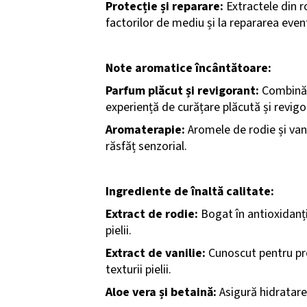
Protecție și reparare:
Extractele din ro
factorilor de mediu și la repararea eve
Note aromatice încântătoare:
Parfum plăcut și revigorant:
Combină a
experiență de curățare plăcută și revigo
Aromaterapie:
Aromele de rodie și van
răsfăț senzorial.
Ingrediente de înaltă calitate:
Extract de rodie:
Bogat în antioxidanți,
pielii.
Extract de vanilie:
Cunoscut pentru prop
texturii pielii.
Aloe vera și betaină:
Asigură hidratarea