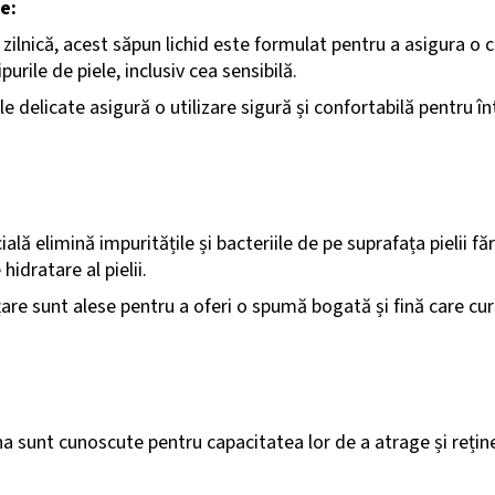
e:
 zilnică, acest săpun lichid este formulat pentru a asigura o 
purile de piele, inclusiv cea sensibilă.
e delicate asigură o utilizare sigură și confortabilă pentru în
lă elimină impuritățile și bacteriile de pe suprafața pielii fă
hidratare al pielii.
are sunt alese pentru a oferi o spumă bogată și fină care cur
na sunt cunoscute pentru capacitatea lor de a atrage și reține