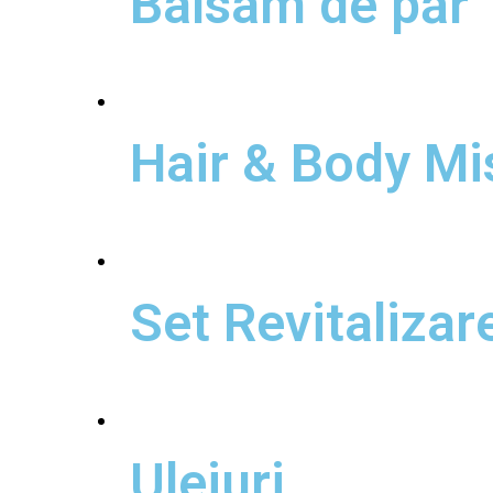
Balsam de păr
Parfumuri
Hair & Body Mi
Seturi Cadou
Set Revitalizar
Uleiuri
Uleiuri