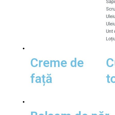
Săpu
Scr
Ulei
Ulei
Unt 
Loți
Îngrijire Ten
Creme de
C
față
t
Îngrijirea Părului