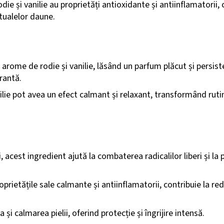
die și vanilie au proprietăți antioxidante și antiinflamatorii, 
ntualelor daune.
rome de rodie și vanilie, lăsând un parfum plăcut și persiste
rantă.
ilie pot avea un efect calmant și relaxant, transformând rut
 acest ingredient ajută la combaterea radicalilor liberi și la
rietățile sale calmante și antiinflamatorii, contribuie la redu
 și calmarea pielii, oferind protecție și îngrijire intensă.