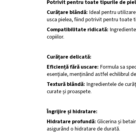
Potrivit pentru toate tipurile de piel
Curățare blândă:
Ideal pentru utilizare
usca pielea, fiind potrivit pentru toate ti
Compatibilitate ridicată:
Ingredientel
copiilor.
Curățare delicată:
Eficiență fără uscare:
Formula sa specia
esențiale, menținând astfel echilibrul de 
Textură blândă:
Ingredientele de curăț
curate și proaspete.
Îngrijire și hidratare:
Hidratare profundă:
Glicerina și betai
asigurând o hidratare de durată.