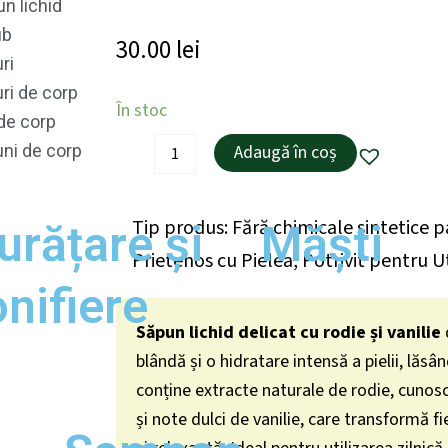
n lichid
ub
30.00
lei
uri
uri de corp
Cantitate
În stoc
de corp
Săpun
Lichid
Adaugă în coș
uni de corp
Delicat
cu
Note
Tip produs:
Fără chimicale sintetice 
de
urățare și
Măști
Rodie
Prietenos cu Pielea
,
Potrivit pentru Ut
și
Vanilie,
onifiere
Dolce
Giardino
Săpun lichid delicat cu rodie și vanilie
250
blândă și o hidratare intensă a pielii, lăsâ
ml
conține extracte naturale de rodie, cunosc
și note dulci de vanilie, care transformă f