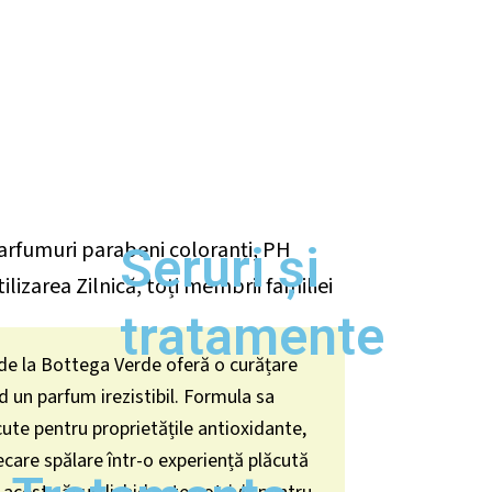
parfumuri parabeni coloranți
,
PH
Seruri și
ilizarea Zilnică
,
toți membrii familiei
tratamente
de la Bottega Verde oferă o curățare
nd un parfum irezistibil. Formula sa
ute pentru proprietățile antioxidante,
iecare spălare într-o experiență plăcută