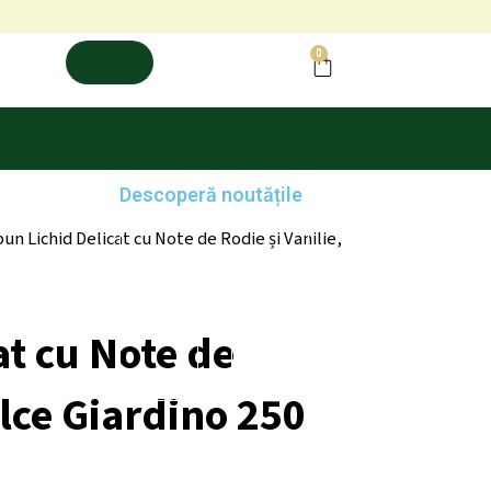
0
Cart
Descoperă noutățile
un Lichid Delicat cu Note de Rodie și Vanilie,
at cu Note de
olce Giardino 250