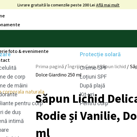
Livrare gratuită la comenzile peste 200 Lei
Află mai mult
me
onamente
pre noi
g
erie foto & evenimente
izare
Protecție solară
tact
Prima pagină
/
Îngrijire Corp
/
Săpun lichid
/ Săp
celulită
Creme SPF
Dolce Giardino 250 ml
me de corp
Loțiuni SPF
me de mâini
După plajă
Săpun Lichid Delic
dorante
Kit-uri
liante pentru corp
Pentru corp
Rodie și Vanilie, D
ri de duș
enă intimă
ml
oare