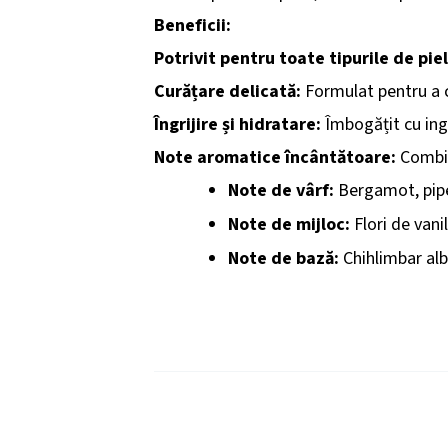
Beneficii:
Potrivit pentru toate tipurile de piel
Curățare delicată:
Formulat pentru a cu
Îngrijire și hidratare:
Îmbogățit cu ing
Note aromatice încântătoare:
Combin
Note de vârf:
Bergamot, pipe
Note de mijloc:
Flori de vanil
Note de bază:
Chihlimbar alb
Beneficii Cosmetice