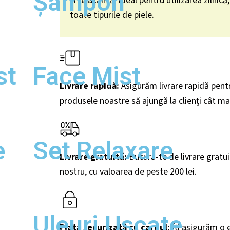
Șampon
și relaxantă. Ideal pentru utilizarea zilnic
toate tipurile de piele.
st
Face Mist
Livrare rapidă:
Asigurăm livrare rapidă pent
produsele noastre să ajungă la clienți cât mai
e
Set Relaxare
Livrare gratuită:
Bucură-te de livrare gratu
nostru, cu valoarea de peste 200
lei.
Uleuri Uscate
Plată securizată cu cardul:
Îți asigurăm o e