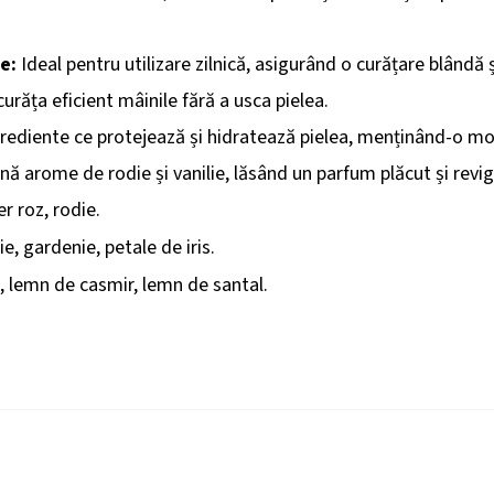
e:
Ideal pentru utilizare zilnică, asigurând o curățare blândă ș
răța eficient mâinile fără a usca pielea.
rediente ce protejează și hidratează pielea, menținând-o moal
ă arome de rodie și vanilie, lăsând un parfum plăcut și revi
r roz, rodie.
ie, gardenie, petale de iris.
, lemn de casmir, lemn de santal.