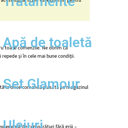
Tratamente
ă, acest săpun lichid este potrivit pentru
Apă de toaletă
ru toate comenzile. Ne dorim ca
 repede și în cele mai bune condiții.
Set Glamour
ită la orice comandă plasată pe magazinul
Uleiuri
xperiență de cumpărături fără griji –