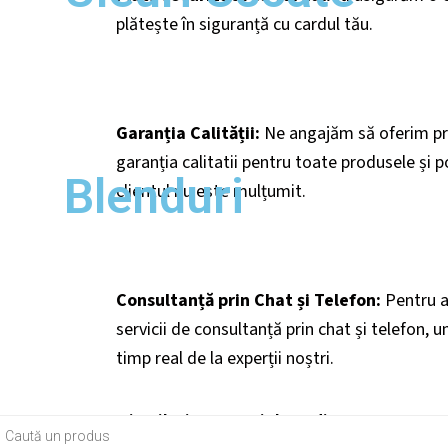
plătește în siguranță cu cardul tău.
Garanția Calității:
Ne angajăm să oferim pro
garanția calitatii pentru toate produsele și p
Blenduri
clientul nu este mulțumit.
Consultanță prin Chat și Telefon:
Pentru a 
servicii de consultanță prin chat și telefon, u
timp real de la experții noștri.
Distribuie pe social media
ts