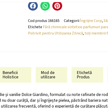
Cod produs
166165
Categorii
Îngrijire Corp
,
Să
Etichete
Fără chimicale sintetice parfumuri par
Potrivit pentru Utilizarea Zilnică
,
toți membrii f
Beneficii
Mod de
Etichetă
Holistice
utilizare
Produs
e și vanilie Dolce Giardino, formulat cu note rafinate de rodi
id nu doar curăță, dar și îngrijește pielea, păstrând bariera na
u utilizarea frecventă, oferind o experiență de curățare plăcut