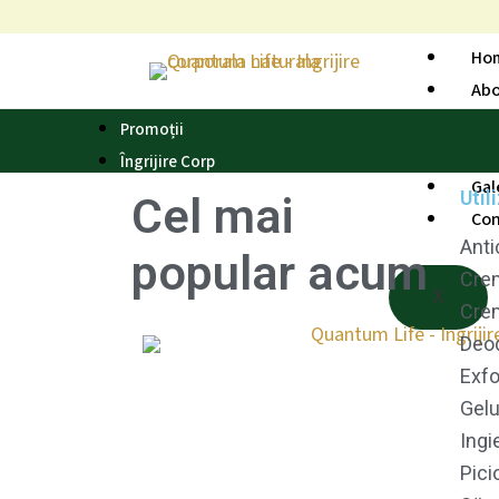
Skip
to
Ho
content
Ab
Des
Promoții
Blo
Îngrijire Corp
Gal
Util
Cel mai
Con
Anti
popular
acum
Cre
X
Cre
Deo
Exfo
Gelu
Ingi
Pici