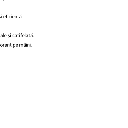
i eficientă.
e și catifelată.
gorant pe mâini.