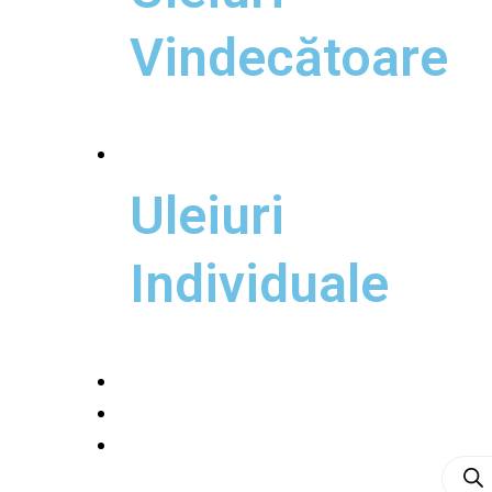
Vindecătoare
Uleiuri esențiale
Uleiuri
Individuale
Casă
Esență și Origine
Produc
search