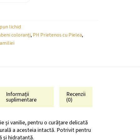
pun lichid
abeni coloranți
,
PH Prietenos cu Pielea
,
amiliei
Informații
Recenzii
suplimentare
(0)
e și vanilie, pentru o curățare delicată
turală a acesteia intactă. Potrivit pentru
ă și hidratantă.