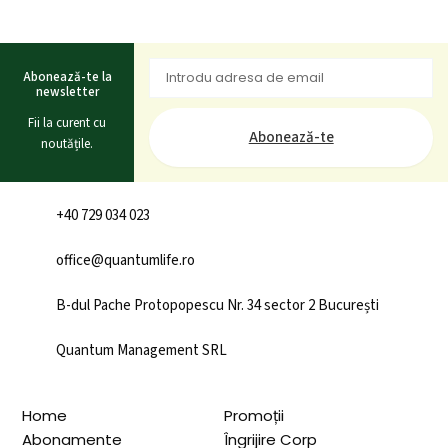
Abonează-te la
newsletter
Fii la curent cu
Abonează-te
noutățile.
+40 729 034 023
office@quantumlife.ro
B-dul Pache Protopopescu Nr. 34 sector 2 București
Quantum Management SRL
Home
Promoții
Abonamente
Îngrijire Corp