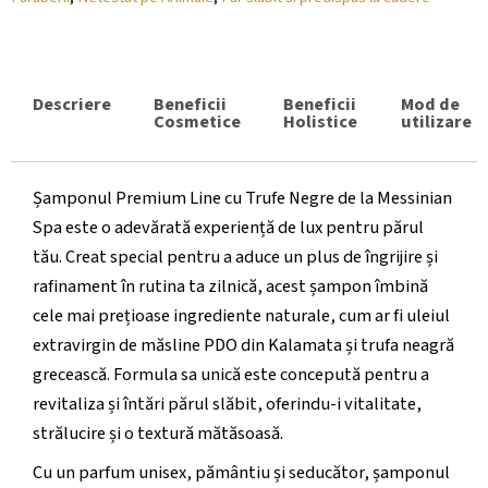
Descriere
Beneficii
Beneficii
Mod de
Cosmetice
Holistice
utilizare
Șamponul Premium Line cu Trufe Negre de la Messinian
Spa este o adevărată experiență de lux pentru părul
tău. Creat special pentru a aduce un plus de îngrijire și
rafinament în rutina ta zilnică, acest șampon îmbină
cele mai prețioase ingrediente naturale, cum ar fi uleiul
extravirgin de măsline PDO din Kalamata și trufa neagră
grecească. Formula sa unică este concepută pentru a
revitaliza și întări părul slăbit, oferindu-i vitalitate,
strălucire și o textură mătăsoasă.
Cu un parfum unisex, pământiu și seducător, șamponul