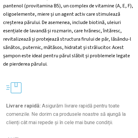
pantenol (provitamina B5), un complex de vitamine (A, E, F),
oligoelemente, miere și un agent activ care stimulează
creșterea părului. De asemenea, include biotină, uleiuri
esențiale de lavandă și rozmarin, care hrănesc, întăresc,
revitalizează și protejează structura firului de păr, lăsându-l
sănătos, puternic, mătăsos, hidratat și strălucitor. Acest
șampon este ideal pentru părul slăbit și problemele legate
de pierderea părului.
Livrare rapidă:
Asigurăm livrare rapidă pentru toate
comenzile. Ne dorim ca produsele noastre să ajungă la
clienți cât mai repede și în cele mai bune condiții.