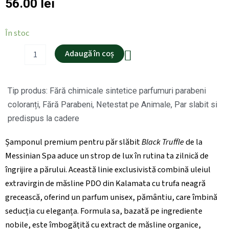
56.00
lei
Cantitate
În stoc
Șampon
pentru
Adaugă în coș
par
subtire
și
Tip produs:
Fără chimicale sintetice parfumuri parabeni
fin-
gama
coloranți
,
Fără Parabeni
,
Netestat pe Animale
,
Par slabit si
PREMIUM
predispus la cadere
trufa
neagră
Șamponul premium pentru păr slăbit
Black Truffle
de la
-
300ml.
Messinian Spa aduce un strop de lux în rutina ta zilnică de
Ingrediente
îngrijire a părului. Această linie exclusivistă combină uleiul
naturale
extravirgin de măsline PDO din Kalamata cu trufa neagră
grecească, oferind un parfum unisex, pământiu, care îmbină
seducția cu eleganța. Formula sa, bazată pe ingrediente
nobile, este îmbogățită cu extract de măsline organice,