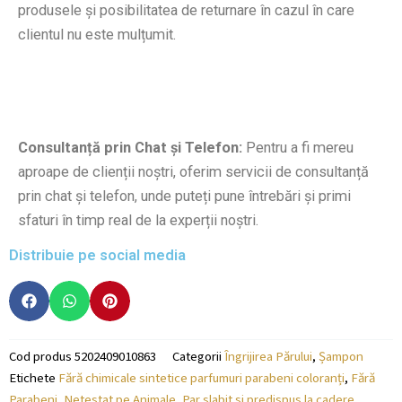
produsele și posibilitatea de returnare în cazul în care
clientul nu este mulțumit.
Consultanță prin Chat și Telefon:
Pentru a fi mereu
aproape de clienții noștri, oferim servicii de consultanță
prin chat și telefon, unde puteți pune întrebări și primi
sfaturi în timp real de la experții noștri.
Distribuie pe social media
Cod produs
5202409010863
Categorii
Îngrijirea Părului
,
Șampon
Etichete
Fără chimicale sintetice parfumuri parabeni coloranți
,
Fără
Parabeni
,
Netestat pe Animale
,
Par slabit si predispus la cadere