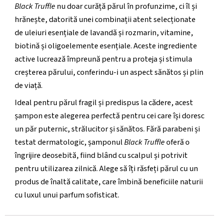
Black Truffle
nu doar curăță părul în profunzime, ci îl și
hrănește, datorită unei combinații atent selecționate
de uleiuri esențiale de lavandă și rozmarin, vitamine,
biotină și oligoelemente esențiale. Aceste ingrediente
active lucrează împreună pentru a proteja și stimula
creșterea părului, conferindu-i un aspect sănătos și plin
de viață.
Ideal pentru părul fragil și predispus la cădere, acest
șampon este alegerea perfectă pentru cei care își doresc
un păr puternic, strălucitor și sănătos. Fără parabeni și
testat dermatologic, șamponul
Black Truffle
oferă o
îngrijire deosebită, fiind blând cu scalpul și potrivit
pentru utilizarea zilnică. Alege să îți răsfeți părul cu un
produs de înaltă calitate, care îmbină beneficiile naturii
cu luxul unui parfum sofisticat.