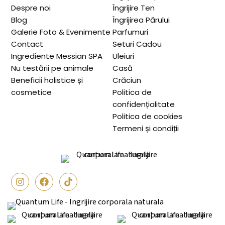
Despre noi
Îngrijire Ten
Blog
Îngrijirea Părului
Galerie Foto & Evenimente
Parfumuri
Contact
Seturi Cadou
Ingrediente Messian SPA
Uleiuri
Nu testării pe animale
Casă
Beneficii holistice și
Crăciun
cosmetice
Politica de
confidențialitate
Politica de cookies
Termeni și condiții
I
F
Q
n
a
u
s
c
a
t
e
n
a
b
t
g
o
u