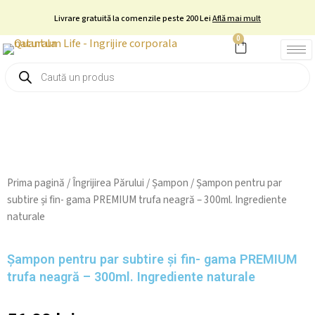
Skip
Livrare gratuită la comenzile peste 200 Lei
Află mai mult
to
0
Cart
content
Products
search
Prima pagină
/
Îngrijirea Părului
/
Șampon
/ Șampon pentru par
subtire și fin- gama PREMIUM trufa neagră – 300ml. Ingrediente
naturale
Șampon pentru par subtire și fin- gama PREMIUM
trufa neagră – 300ml. Ingrediente naturale