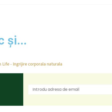
 și...