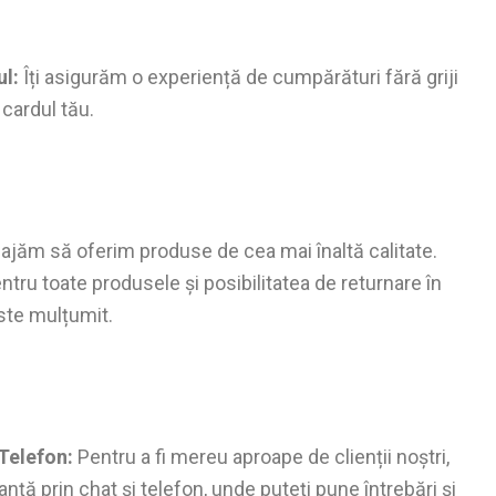
ul:
Îți asigurăm o experiență de cumpărături fără griji
 cardul tău.
jăm să oferim produse de cea mai înaltă calitate.
entru toate produsele și posibilitatea de returnare în
este mulțumit.
 Telefon:
Pentru a fi mereu aproape de clienții noștri,
nță prin chat și telefon, unde puteți pune întrebări și