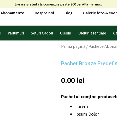
Livrare gratuită la comenzile peste 200 Lei
Află mai mult
Abonamente
Despre noi
Blog
Galerie foto & ev
i
Parfumuri
Seturi Cadou
Uleiuri
Uleiuri esențiale
C
Prima pagină
/
Pachete Abon
Pachet Bronze Predefin
0.00
lei
Pachetul conține produsel
Lorem
Ipsum Dolor