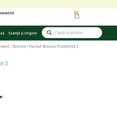
enimente
0
Cart
Products
asă
Esență și Origine
search
ament
/
Bronze
/ Pachet Bronze Predefinit 2
it 2
e: