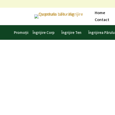
Skip
to
Home
content
Contact
Promoții
Îngrijire Corp
Îngrijire Ten
Îngrijirea Părulu