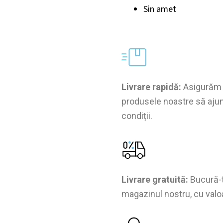
Sin amet
Livrare rapidă:
Asigurăm l
produsele noastre să ajung
condiții.
Livrare gratuită:
Bucură-t
magazinul nostru, cu val