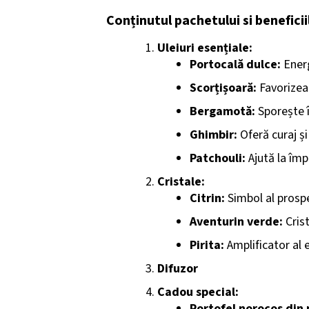
Conținutul pachetului si benefici
Uleiuri esențiale:
Portocală dulce:
Energ
Scorțișoară:
Favorizeaz
Bergamotă:
Sporește î
Ghimbir:
Oferă curaj și
Patchouli:
Ajută la îm
Cristale:
Citrin:
Simbol al prosper
Aventurin verde:
Crist
Pirita:
Amplificator al e
Difuzor
Cadou special:
Portofel norocos din 