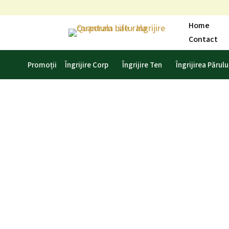
Skip
to
Home
content
Contact
Promoții
Îngrijire Corp
Îngrijire Ten
Îngrijirea Părulu