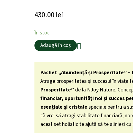
430.00
lei
Cantitate
În stoc
Pachet
cu
Adaugă în coș
Difuzor
„Abundență
și
Prosperitate”
Pachet „Abundență și Prosperitate” –
–
Manifestarea
Atrage prosperitatea și succesul în viața 
Succesului
Prosperitate”
de la NJoy Nature. Concepu
financiar, oportunități noi și succes pe
esențiale și cristale
speciale pentru a su
că vrei să atragi stabilitate financiară, nor
acest set holistic te ajută să te aliniezi cu