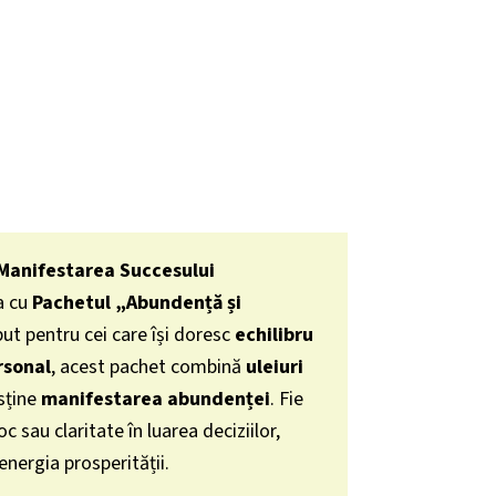
 Manifestarea Succesului
ta cu
Pachetul „Abundență și
t pentru cei care își doresc
echilibru
rsonal
, acest pachet combină
uleiuri
sține
manifestarea abundenței
. Fie
oc sau claritate în luarea deciziilor,
 energia prosperității.