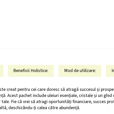
Beneficii Holistice:
Mod de utilizare:
I
e creat pentru cei care doresc să atragă succesul și prosperit
nță. Acest pachet include uleiuri esențiale, cristale și un gh
 tale. Fie că vrei să atragi oportunități financiare, succes pr
înaltă, deschizându-ți calea către abundență.