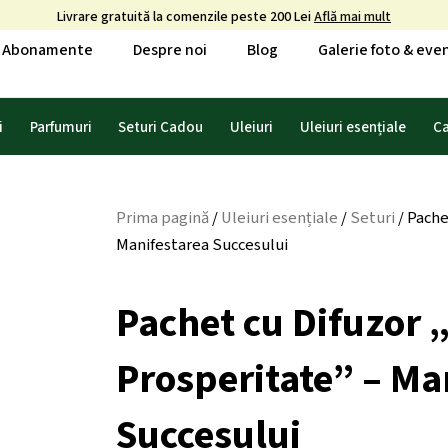
Livrare gratuită la comenzile peste 200 Lei
Află mai mult
Abonamente
Despre noi
Blog
Galerie foto & ev
i
Parfumuri
Seturi Cadou
Uleiuri
Uleiuri esențiale
C
Prima pagină
/
Uleiuri esențiale
/
Seturi
/ Pache
Manifestarea Succesului
Pachet cu Difuzor 
Prosperitate” – Ma
Succesului