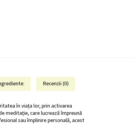
ngrediente:
Recenzii (0)
atea în viața lor, prin activarea
id de meditație, care lucrează împreună
ofesional sau împlinire personală, acest