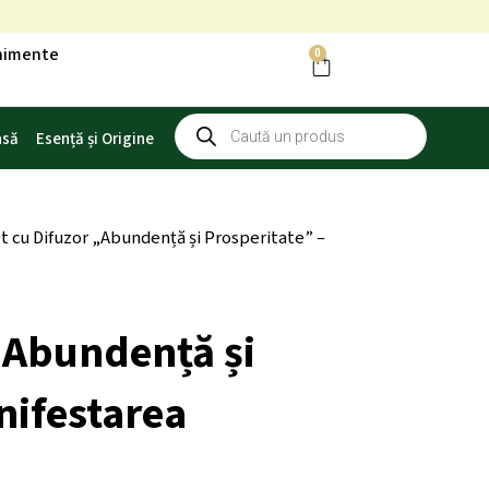
enimente
0
Cart
Products
asă
Esență și Origine
search
t cu Difuzor „Abundență și Prosperitate” –
„Abundență și
nifestarea