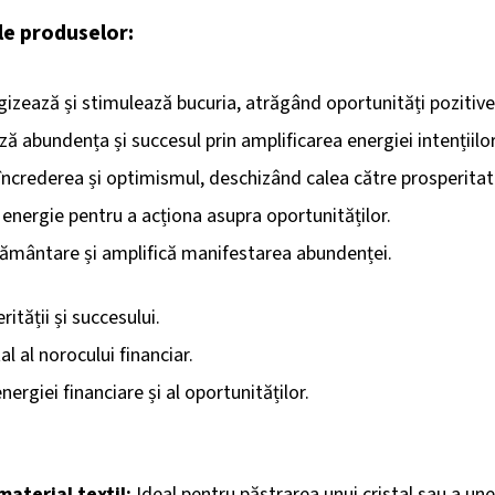
ile produselor:
izează și stimulează bucuria, atrăgând oportunități pozitive
ă abundența și succesul prin amplificarea energiei intențiilor
ncrederea și optimismul, deschizând calea către prosperitat
 energie pentru a acționa asupra oportunităților.
pământare și amplifică manifestarea abundenței.
ității și succesului.
al al norocului financiar.
nergiei financiare și al oportunităților.
material textil:
Ideal pentru păstrarea unui cristal sau a unei 