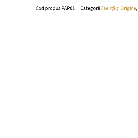
Cod produs
PAP01
Categorii
Esență și Origine