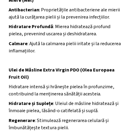
Miere (Mel)
Antibacterian
: Proprietățile antibacteriene ale mierii
ajută la curățarea pielii și la prevenirea infecțiilor.
Hidratare Profundă
: Mierea hidratează profund
pielea, prevenind uscarea și deshidratarea.
Calmare
: Ajută la calmarea pielii iritate și la reducerea
inflamațiilor.
Ulei de Măsline Extra Virgin PDO (Olea Europaea
Fruit Oil)
Hidratare intensă și hrănește pielea în profunzime,
contribuind la menținerea sănătății acesteia.
Hidratare și Suplețe
: Uleiul de măsline hidratează și
înmoaie pielea, lăsând-o catifelată și suplă.
Regenerare
: Stimulează regenerarea celulară și
îmbunătățește textura pielii.