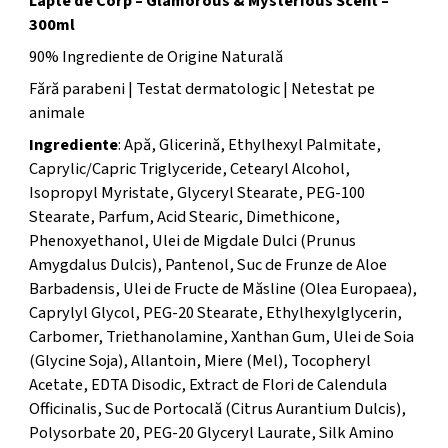
Lapte de Corp – Glamorous & Mysterious Scent –
300ml
90% Ingrediente de Origine Naturală
Fără parabeni | Testat dermatologic | Netestat pe
animale
Ingrediente
: Apă, Glicerină, Ethylhexyl Palmitate,
Caprylic/Capric Triglyceride, Cetearyl Alcohol,
Isopropyl Myristate, Glyceryl Stearate, PEG-100
Stearate, Parfum, Acid Stearic, Dimethicone,
Phenoxyethanol, Ulei de Migdale Dulci (Prunus
Amygdalus Dulcis), Pantenol, Suc de Frunze de Aloe
Barbadensis, Ulei de Fructe de Măsline (Olea Europaea),
Caprylyl Glycol, PEG-20 Stearate, Ethylhexylglycerin,
Carbomer, Triethanolamine, Xanthan Gum, Ulei de Soia
(Glycine Soja), Allantoin, Miere (Mel), Tocopheryl
Acetate, EDTA Disodic, Extract de Flori de Calendula
Officinalis, Suc de Portocală (Citrus Aurantium Dulcis),
Polysorbate 20, PEG-20 Glyceryl Laurate, Silk Amino