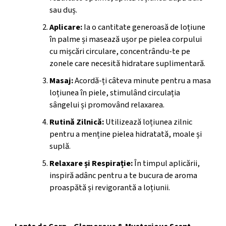
sau duș.
Aplicare:
Ia o cantitate generoasă de loțiune
în palme și masează ușor pe pielea corpului
cu mișcări circulare, concentrându-te pe
zonele care necesită hidratare suplimentară.
Masaj:
Acordă-ți câteva minute pentru a masa
loțiunea în piele, stimulând circulația
sângelui și promovând relaxarea.
Rutină Zilnică:
Utilizează loțiunea zilnic
pentru a menține pielea hidratată, moale și
suplă.
Relaxare și Respirație:
În timpul aplicării,
inspiră adânc pentru a te bucura de aroma
proaspătă și revigorantă a loțiunii.
Etichetă Produs