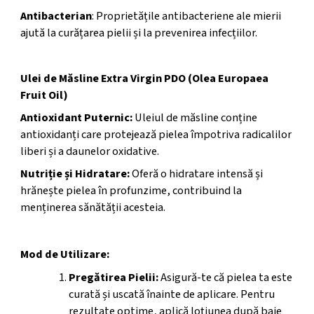
Antibacterian
: Proprietățile antibacteriene ale mierii
ajută la curățarea pielii și la prevenirea infecțiilor.
Ulei de Măsline Extra Virgin PDO (Olea Europaea
Fruit Oil)
Antioxidant Puternic:
Uleiul de măsline conține
antioxidanți care protejează pielea împotriva radicalilor
liberi și a daunelor oxidative.
Nutriție și Hidratare:
Oferă o hidratare intensă și
hrănește pielea în profunzime, contribuind la
menținerea sănătății acesteia.
Mod de utilizare
Mod de Utilizare:
Pregătirea Pielii:
Asigură-te că pielea ta este
curată și uscată înainte de aplicare. Pentru
rezultate optime, aplică loțiunea după baie