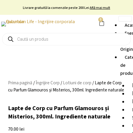
Skip
Livrare gratuită la comenzile peste 200 Lei
Află mai mult
to
content
0
Cart
Aca
Ese
Products
search
și
Origi
Cat
de
produ
Prima pagină
/
Îngrijire Corp
/
Lotiuni de corp
/ Lapte de Corp
cu Parfum Glamouros și Misterios, 300ml. Ingrediente naturale
Lapte de Corp cu Parfum Glamouros și
Misterios, 300ml. Ingrediente naturale
70.00
lei