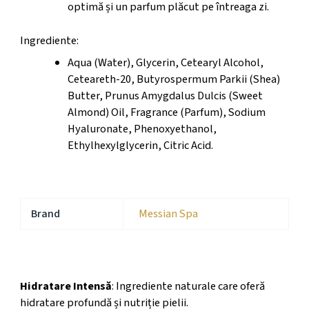
optimă și un parfum plăcut pe întreaga zi.
Ingrediente:
Aqua (Water), Glycerin, Cetearyl Alcohol,
Ceteareth-20, Butyrospermum Parkii (Shea)
Butter, Prunus Amygdalus Dulcis (Sweet
Almond) Oil, Fragrance (Parfum), Sodium
Hyaluronate, Phenoxyethanol,
Ethylhexylglycerin, Citric Acid.
Brand
Messian Spa
Beneficii Cosmetice
Hidratare Intensă
: Ingrediente naturale care oferă
hidratare profundă și nutriție pielii.