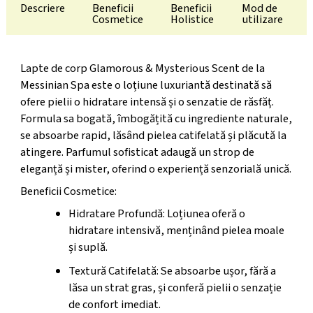
Descriere
Beneficii
Beneficii
Mod de
Cosmetice
Holistice
utilizare
Lapte de corp Glamorous & Mysterious Scent de la
Messinian Spa este o loțiune luxuriantă destinată să
ofere pielii o hidratare intensă și o senzatie de răsfăț.
Formula sa bogată, îmbogățită cu ingrediente naturale,
se absoarbe rapid, lăsând pielea catifelată și plăcută la
atingere. Parfumul sofisticat adaugă un strop de
eleganță și mister, oferind o experiență senzorială unică.
Beneficii Cosmetice:
Hidratare Profundă: Loțiunea oferă o
hidratare intensivă, menținând pielea moale
și suplă.
Textură Catifelată: Se absoarbe ușor, fără a
lăsa un strat gras, și conferă pielii o senzație
de confort imediat.