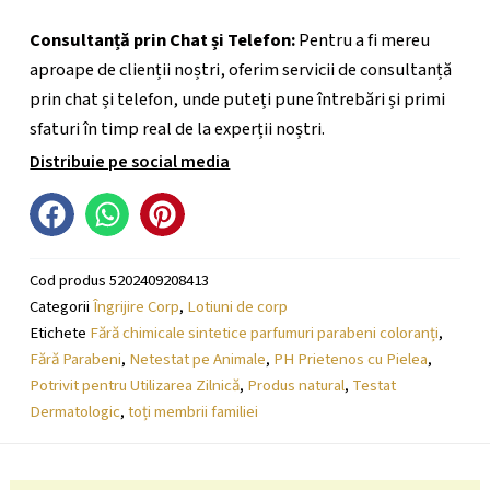
Consultanță prin Chat și Telefon:
Pentru a fi mereu
aproape de clienții noștri, oferim servicii de consultanță
prin chat și telefon, unde puteți pune întrebări și primi
sfaturi în timp real de la experții noștri.
Distribuie pe social media
Cod produs
5202409208413
Categorii
Îngrijire Corp
,
Lotiuni de corp
Etichete
Fără chimicale sintetice parfumuri parabeni coloranți
,
Fără Parabeni
,
Netestat pe Animale
,
PH Prietenos cu Pielea
,
Potrivit pentru Utilizarea Zilnică
,
Produs natural
,
Testat
Dermatologic
,
toți membrii familiei