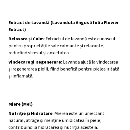
Beneficii Holistice
Extract de Lavandă (Lavandula Angustifolia Flower
Extract)
Relaxare și Calm
: Extractul de lavandă este cunoscut
pentru proprietățile sale calmante și relaxante,
reducând stresul și anxietatea.
Vindecare și Regenerare:
Lavanda ajută la vindecarea
și regenerarea pielii, fiind benefică pentru pielea iritată
și inflamată.
Miere (Mel)
Nutriție și Hidratare
: Mierea este un umectant
natural, atrage și menține umiditatea în piele,
contribuind la hidratarea și nutriția acesteia.