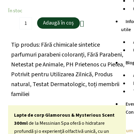
Cantitate
În stoc
Lapte
Info
de
Adaugă în coș
Corp
utile
cu
Parfum
Tip produs:
Fără chimicale sintetice
Glamouros
și
parfumuri parabeni coloranți
,
Fără Parabeni
,
Misterios,
Blo
300ml.
Netestat pe Animale
,
PH Prietenos cu Pielea
,
Ingrediente
Potrivit pentru Utilizarea Zilnică
,
Produs
naturale
natural
,
Testat Dermatologic
,
toți membrii
familiei
Eve
Con
Lapte de corp Glamorous & Mysterious Scent
300ml
de la Messinian Spa oferă o hidratare
profundă și o experiență olfactivă unică, cu un