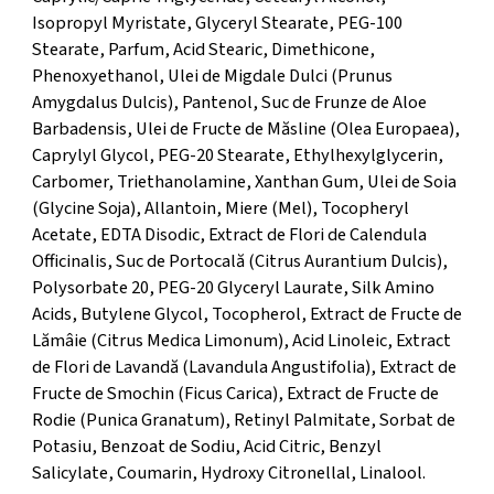
Isopropyl Myristate, Glyceryl Stearate, PEG-100
Stearate, Parfum, Acid Stearic, Dimethicone,
Phenoxyethanol, Ulei de Migdale Dulci (Prunus
Amygdalus Dulcis), Pantenol, Suc de Frunze de Aloe
Barbadensis, Ulei de Fructe de Măsline (Olea Europaea),
Caprylyl Glycol, PEG-20 Stearate, Ethylhexylglycerin,
Carbomer, Triethanolamine, Xanthan Gum, Ulei de Soia
(Glycine Soja), Allantoin, Miere (Mel), Tocopheryl
Acetate, EDTA Disodic, Extract de Flori de Calendula
Officinalis, Suc de Portocală (Citrus Aurantium Dulcis),
Polysorbate 20, PEG-20 Glyceryl Laurate, Silk Amino
Acids, Butylene Glycol, Tocopherol, Extract de Fructe de
Lămâie (Citrus Medica Limonum), Acid Linoleic, Extract
de Flori de Lavandă (Lavandula Angustifolia), Extract de
Fructe de Smochin (Ficus Carica), Extract de Fructe de
Rodie (Punica Granatum), Retinyl Palmitate, Sorbat de
Potasiu, Benzoat de Sodiu, Acid Citric, Benzyl
Salicylate, Coumarin, Hydroxy Citronellal, Linalool.