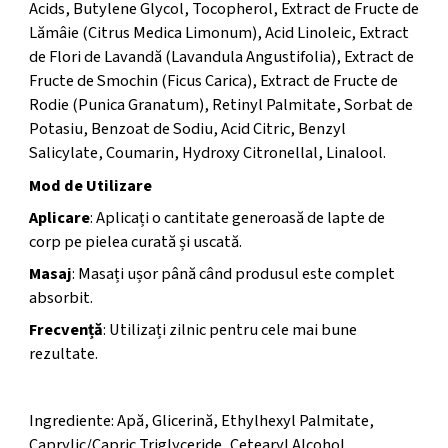
Acids, Butylene Glycol, Tocopherol, Extract de Fructe de
Lămâie (Citrus Medica Limonum), Acid Linoleic, Extract
de Flori de Lavandă (Lavandula Angustifolia), Extract de
Fructe de Smochin (Ficus Carica), Extract de Fructe de
Rodie (Punica Granatum), Retinyl Palmitate, Sorbat de
Potasiu, Benzoat de Sodiu, Acid Citric, Benzyl
Salicylate, Coumarin, Hydroxy Citronellal, Linalool.
Mod de Utilizare
Aplicare
: Aplicați o cantitate generoasă de lapte de
corp pe pielea curată și uscată.
Masaj
: Masați ușor până când produsul este complet
absorbit.
Frecvență
: Utilizați zilnic pentru cele mai bune
rezultate.
Ingrediente
Ingrediente: Apă, Glicerină, Ethylhexyl Palmitate,
Caprylic/Capric Triglyceride, Cetearyl Alcohol,