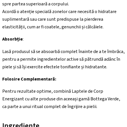
spre partea superioară a corpului.
Acordă o atenție specială zonelor care necesită o hidratare
suplimentară sau care sunt predispuse la pierderea
elasticității, cum ar fi coatele, genunchii și călcâiele.
Absorbție
:
Lasă produsul să se absoarbă complet înainte de a te îmbrăca,
pentru a permite ingredientelor active să pătrundă adânc în
piele și să își exercite efectele tonifiante și hidratante.
Folosire Complementară:
Pentru rezultate optime, combină Laptele de Corp
Energizant cu alte produse din aceeași gamă Bottega Verde,
ca parte a unui ritual complet de îngrijire a pielii.
Ingrediente