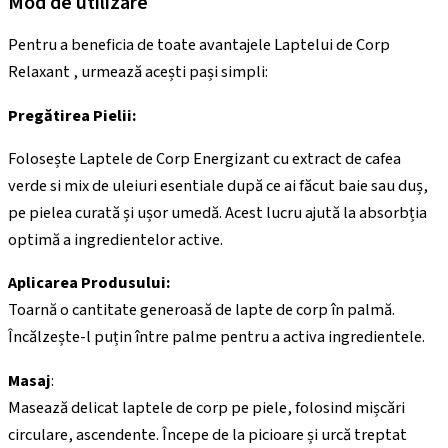
Mod de utilizare
Pentru a beneficia de toate avantajele Laptelui de Corp
Relaxant , urmează acești pași simpli:
Pregătirea Pielii:
Folosește Laptele de Corp Energizant cu extract de cafea
verde si mix de uleiuri esentiale după ce ai făcut baie sau duș,
pe pielea curată și ușor umedă. Acest lucru ajută la absorbția
optimă a ingredientelor active.
Aplicarea Produsului:
Toarnă o cantitate generoasă de lapte de corp în palmă.
Încălzește-l puțin între palme pentru a activa ingredientele.
Masaj
:
Masează delicat laptele de corp pe piele, folosind mișcări
circulare, ascendente. Începe de la picioare și urcă treptat