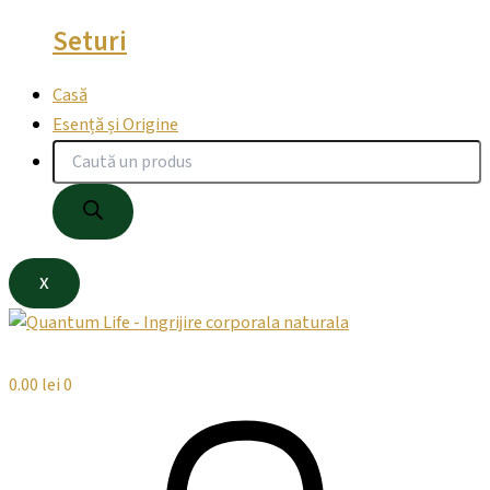
Seturi
Casă
Esență și Origine
X
0.00
lei
0