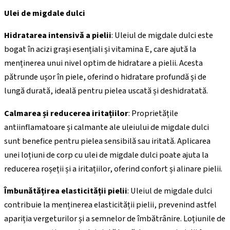
Ulei de migdale dulci
Hidratarea intensivă a pielii
: Uleiul de migdale dulci este
bogat în acizi grași esențiali și vitamina E, care ajută la
menținerea unui nivel optim de hidratare a pielii. Acesta
pătrunde ușor în piele, oferind o hidratare profundă și de
lungă durată, ideală pentru pielea uscată și deshidratată.
Calmarea și reducerea iritațiilor
: Proprietățile
antiinflamatoare și calmante ale uleiului de migdale dulci
sunt benefice pentru pielea sensibilă sau iritată. Aplicarea
unei loțiuni de corp cu ulei de migdale dulci poate ajuta la
reducerea roșeții și a iritațiilor, oferind confort și alinare pielii.
Îmbunătățirea elasticității pielii
: Uleiul de migdale dulci
contribuie la menținerea elasticității pielii, prevenind astfel
apariția vergeturilor și a semnelor de îmbătrânire. Loțiunile de