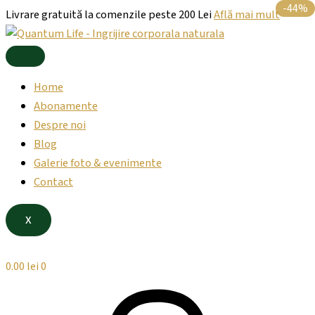
Products
Cantitate
Products
Skip
Prețul
Prețul
-50%
-44%
Livrare gratuită la comenzile peste 200 Lei
Află mai mult
search
Lapte
search
to
inițial
curent
de
content
a
este:
Corp
Energizant
fost:
45.00 lei.
cu
90.00 lei.
Home
Extract
de
Abonamente
Cafea
Despre noi
Verde
Blog
și
Mix
Galerie foto & evenimente
de
Contact
Uleiuri
Esențiale,
200
X
ml.
0.00
lei
0