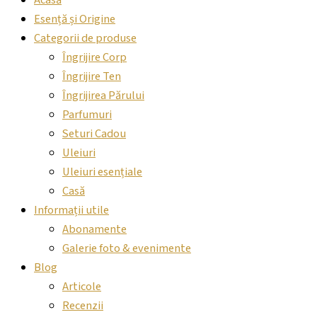
Acasă
Esență și Origine
Categorii de produse
Îngrijire Corp
Îngrijire Ten
Îngrijirea Părului
Parfumuri
Seturi Cadou
Uleiuri
Uleiuri esențiale
Casă
Informații utile
Abonamente
Galerie foto & evenimente
Blog
Articole
Recenzii