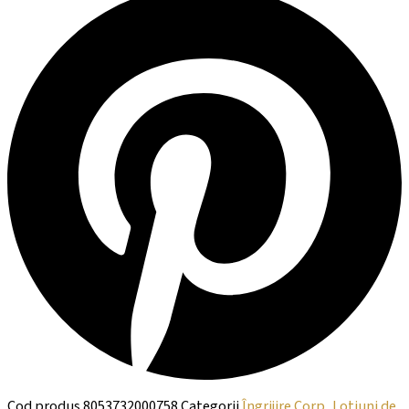
Cod produs
8053732000758
Categorii
Îngrijire Corp
,
Lotiuni de