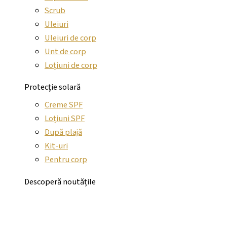
Scrub
Uleiuri
Uleiuri de corp
Unt de corp
Loțiuni de corp
Protecție solară
Creme SPF
Loțiuni SPF
După plajă
Kit-uri
Pentru corp
Descoperă noutățile