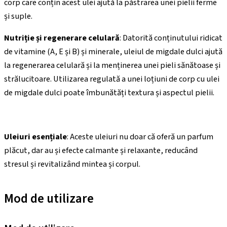
corp care conțin acest ulei ajută la păstrarea unei pielii ferme
și suple.
Nutriție și regenerare celulară
: Datorită conținutului ridicat
de vitamine (A, E și B) și minerale, uleiul de migdale dulci ajută
la regenerarea celulară și la menținerea unei pieli sănătoase și
strălucitoare. Utilizarea regulată a unei loțiuni de corp cu ulei
de migdale dulci poate îmbunătăți textura și aspectul pielii.
Uleiuri esențiale
: Aceste uleiuri nu doar că oferă un parfum
plăcut, dar au și efecte calmante și relaxante, reducând
stresul și revitalizând mintea și corpul.
Mod de utilizare