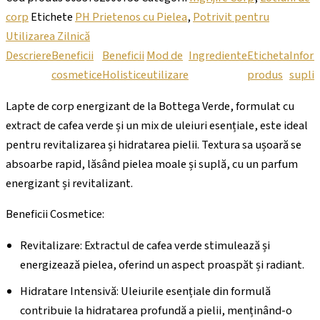
corp
Etichete
PH Prietenos cu Pielea
,
Potrivit pentru
Utilizarea Zilnică
Descriere
Beneficii
Beneficii
Mod de
Ingrediente
Eticheta
Inform
cosmetice
Holistice
utilizare
produs
supli
Lapte de corp energizant de la Bottega Verde, formulat cu
extract de cafea verde și un mix de uleiuri esențiale, este ideal
pentru revitalizarea și hidratarea pielii. Textura sa ușoară se
absoarbe rapid, lăsând pielea moale și suplă, cu un parfum
energizant și revitalizant.
Beneficii Cosmetice:
Revitalizare: Extractul de cafea verde stimulează și
energizează pielea, oferind un aspect proaspăt și radiant.
Hidratare Intensivă: Uleiurile esențiale din formulă
contribuie la hidratarea profundă a pielii, menținând-o