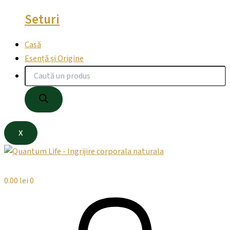
Seturi
Casă
Esență și Origine
X
0.00
lei
0