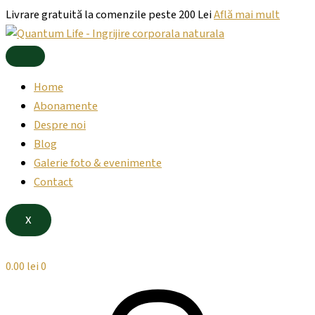
Products
Cantitate
Products
Skip
Livrare gratuită la comenzile peste 200 Lei
Află mai mult
search
Gel
search
to
de
content
dus
natural
cu
Home
cirese
I
Abonamente
LOVE
Despre noi
YOU
Blog
CHERRY
MUCH,
Galerie foto & evenimente
300
Contact
ml
X
0.00
lei
0