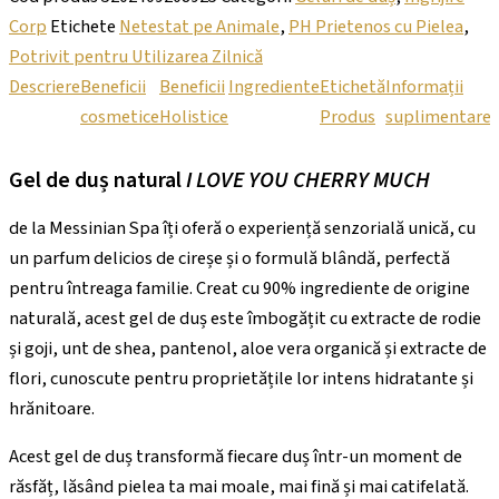
Corp
Etichete
Netestat pe Animale
,
PH Prietenos cu Pielea
,
Potrivit pentru Utilizarea Zilnică
Descriere
Beneficii
Beneficii
Ingrediente
Etichetă
Informații
cosmetice
Holistice
Produs
suplimentare
(
Gel de duș natural
I LOVE YOU CHERRY MUCH
de la Messinian Spa îți oferă o experiență senzorială unică, cu
un parfum delicios de cireșe și o formulă blândă, perfectă
pentru întreaga familie. Creat cu 90% ingrediente de origine
naturală, acest gel de duș este îmbogățit cu extracte de rodie
și goji, unt de shea, pantenol, aloe vera organică și extracte de
flori, cunoscute pentru proprietățile lor intens hidratante și
hrănitoare.
Acest gel de duș transformă fiecare duș într-un moment de
răsfăț, lăsând pielea ta mai moale, mai fină și mai catifelată.