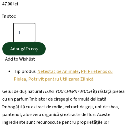
47.00
lei
În stoc
Adaugă în coș
Add to Wishlist
Tip produs:
Netestat pe Animale
,
PH Prietenos cu
Pielea
,
Potrivit pentru Utilizarea Zilnică
Gelul de duș natural
I LOVE YOU CHERRY MUCH
îți răsfață pielea
cu un parfum îmbietor de cireșe și o formulă delicată
îmbogățită cu extract de rodie, extract de goji, unt de shea,
pantenol, aloe vera organică și extracte de flori. Aceste
ingrediente sunt recunoscute pentru proprietățile lor