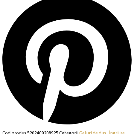
Cod produs
5202409208925
Categorii
Geluri de duș
,
Îngrijire