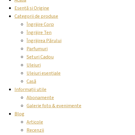
Acasă
Esență și Origine
Categorii de produse
Îngrijire Corp
Îngrijire Ten
Îngrijirea Părului
Parfumuri
Seturi Cadou
Uleiuri
Uleiuri esențiale
Casă
Informații utile
Abonamente
Galerie foto & evenimente
Blog
Articole
Recenzii