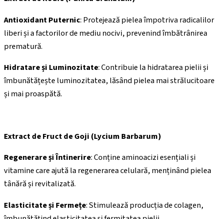
Antioxidant Puternic
: Protejează pielea împotriva radicalilor
liberi și a factorilor de mediu nocivi, prevenind îmbătrânirea
prematură.
Hidratare și Luminozitate
: Contribuie la hidratarea pielii și
îmbunătățește luminozitatea, lăsând pielea mai strălucitoare
și mai proaspătă.
Extract de Fruct de Goji (Lycium Barbarum)
Regenerare și Întinerire
: Conține aminoacizi esențiali și
vitamine care ajută la regenerarea celulară, menținând pielea
tânără și revitalizată.
Elasticitate și Fermețe
: Stimulează producția de colagen,
îmbunătățind elasticitatea și fermitatea pielii.