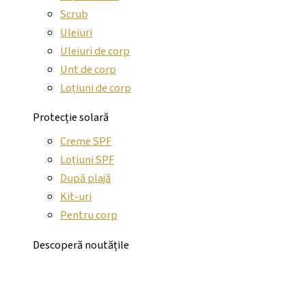
Scrub
Uleiuri
Uleiuri de corp
Unt de corp
Loțiuni de corp
Protecție solară
Creme SPF
Loțiuni SPF
După plajă
Kit-uri
Pentru corp
Descoperă noutățile