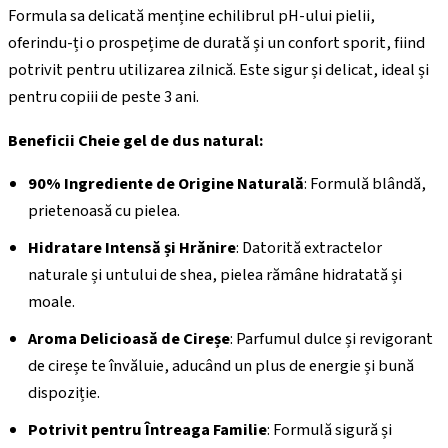
Formula sa delicată menține echilibrul pH-ului pielii,
oferindu-ți o prospețime de durată și un confort sporit, fiind
potrivit pentru utilizarea zilnică. Este sigur și delicat, ideal și
pentru copiii de peste 3 ani.
Beneficii Cheie gel de dus natural:
90% Ingrediente de Origine Naturală
: Formulă blândă,
prietenoasă cu pielea.
Hidratare Intensă și Hrănire
: Datorită extractelor
naturale și untului de shea, pielea rămâne hidratată și
moale.
Aroma Delicioasă de Cireșe
: Parfumul dulce și revigorant
de cireșe te învăluie, aducând un plus de energie și bună
dispoziție.
Potrivit pentru Întreaga Familie
: Formulă sigură și