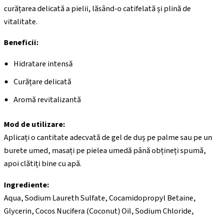
curățarea delicată a pielii, lăsând-o catifelată și plină de
vitalitate.
Beneficii:
Hidratare intensă
Curățare delicată
Aromă revitalizantă
Mod de utilizare:
Aplicați o cantitate adecvată de gel de duș pe palme sau pe un
burete umed, masați pe pielea umedă până obțineți spumă,
apoi clătiți bine cu apă.
Ingrediente:
Aqua, Sodium Laureth Sulfate, Cocamidopropyl Betaine,
Glycerin, Cocos Nucifera (Coconut) Oil, Sodium Chloride,