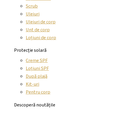
Scrub
Uleiuri
Uleiuri de corp
Unt de corp
Loțiuni de corp
Protecție solară
Creme SPF
Loțiuni SPF
După plajă
Kit-uri
Pentru corp
Descoperă noutățile