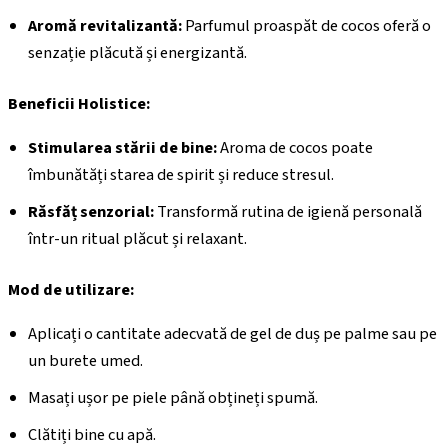
Aromă revitalizantă:
Parfumul proaspăt de cocos oferă o
senzație plăcută și energizantă.
Beneficii Holistice:
Stimularea stării de bine:
Aroma de cocos poate
îmbunătăți starea de spirit și reduce stresul.
Răsfăț senzorial:
Transformă rutina de igienă personală
într-un ritual plăcut și relaxant.
Mod de utilizare:
Aplicați o cantitate adecvată de gel de duș pe palme sau pe
un burete umed.
Masați ușor pe piele până obțineți spumă.
Clătiți bine cu apă.