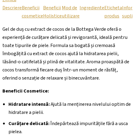
Descriere
Beneficii
Beneficii
Mod de
Ingrediente
Eticheta
Inform
cosmetice
Holistice
utilizare
produs
supli
Gel de duș cu extract de cocos de la Bottega Verde oferă o
experiență de curățare delicată și revigorantă, ideală pentru
toate tipurile de piele. Formula sa bogată și cremoasă
îmbogățită cu extract de cocos ajută la hidratarea pielii,
lăsând-o catifelată și plină de vitalitate. Aroma proaspătă de
cocos transformă fiecare duș într-un moment de răsfăț,
oferind o senzație de relaxare și binecuvântare.
Beneficii Cosmetice:
Hidratare intensă:
Ajută la menținerea nivelului optim de
hidratare a pielii.
Curățare delicată:
Îndepărtează impuritățile fără a usca
pielea.