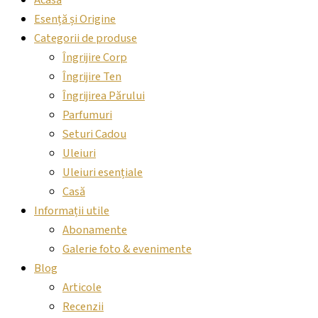
Acasă
Esență și Origine
Categorii de produse
Îngrijire Corp
Îngrijire Ten
Îngrijirea Părului
Parfumuri
Seturi Cadou
Uleiuri
Uleiuri esențiale
Casă
Informații utile
Abonamente
Galerie foto & evenimente
Blog
Articole
Recenzii