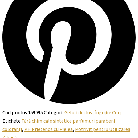
Cod produs
159995
Categorii
Geluri de duș
,
Îngrijire Corp
Etichete
Fără chimicale sintetice parfumuri parabeni
coloranți
,
PH Prietenos cu Pielea
,
Potrivit pentru Utilizarea
Zilnică