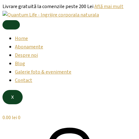
Products
Cantitate
Products
Skip
Livrare gratuită la comenzile peste 200 Lei
Află mai mult
search
Gel
search
to
de
content
Duș
cu
Extract
Home
de
Cocos,
Abonamente
Cocco,
Despre noi
400
Blog
ml.
Galerie foto & evenimente
Contact
X
0.00
lei
0