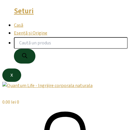
Seturi
Casă
Esență și Origine
X
0.00
lei
0