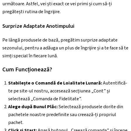
următoare. Astfel, vei ști exact ce vei primi și cum să-ți
pregătești rutina de îngrijire.
Surprize Adaptate Anotimpului
Pe lângă produsele de bază, pregătim surprize adaptate
sezonului, pentru a adăuga un plus de îngrijire și a te face să te
simți special în fiecare lună.
Cum Funcționează?
Stabilește o Comandă de Loialitate Lunară:
Autentifică-
te pe site-ul nostru, accesează secțiunea „Cont” și
selectează „Comanda de Fidelitate”.
Alege după Bunul Plăc:
Selectează produsele dorite din
pachetele noastre predefinite sau creează-ți propriul
pachet.
Click și Start:
Apasă butonul „Creează comanda” și începe