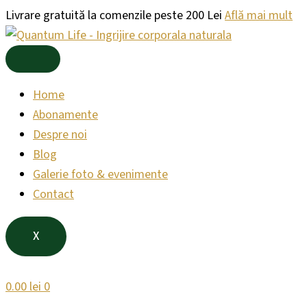
Products
Products
Skip
Livrare gratuită la comenzile peste 200 Lei
Află mai mult
search
search
to
content
Home
Abonamente
Despre noi
Blog
Galerie foto & evenimente
Contact
X
0.00
lei
0