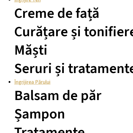
Creme de față
Curățare și tonifier
Măști
Seruri și tratament
Îngrijirea Părului
Balsam de păr
Șampon
Tratamente