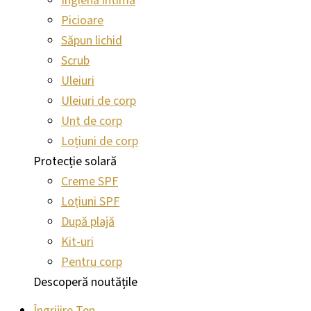
Ingienă intimă
Picioare
Săpun lichid
Scrub
Uleiuri
Uleiuri de corp
Unt de corp
Loțiuni de corp
Protecție solară
Creme SPF
Loțiuni SPF
După plajă
Kit-uri
Pentru corp
Descoperă noutățile
Îngrijire Ten