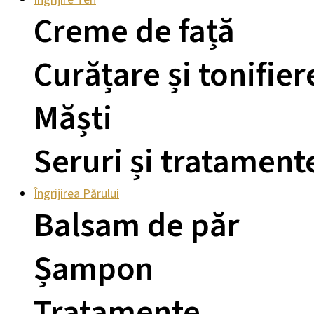
Creme de față
Curățare și tonifier
Măști
Seruri și tratament
Îngrijirea Părului
Balsam de păr
Șampon
Tratamente