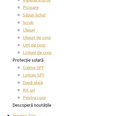
Ingienă intimă
Picioare
Săpun lichid
Scrub
Uleiuri
Uleiuri de corp
Unt de corp
Loțiuni de corp
Protecție solară
Creme SPF
Loțiuni SPF
După plajă
Kit-uri
Pentru corp
Descoperă noutățile
Îngrijire Ten