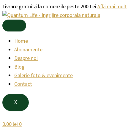
Products
Products
Skip
Livrare gratuită la comenzile peste 200 Lei
Află mai mult
search
search
to
content
Home
Abonamente
Despre noi
Blog
Galerie foto & evenimente
Contact
X
0.00
lei
0