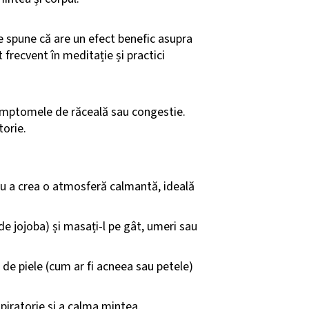
Se spune că are un efect benefic asupra
at frecvent în meditație și practici
 simptomele de răceală sau congestie.
torie.
tru a crea o atmosferă calmantă, ideală
 de jojoba) și masați-l pe gât, umeri sau
e de piele (cum ar fi acneea sau petele)
spiratorie și a calma mintea.