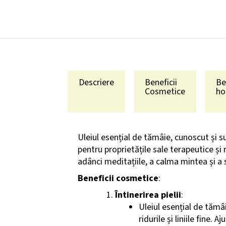
Descriere
Beneficii
Be
Cosmetice
ho
Uleiul esențial de tămâie, cunoscut și
pentru proprietățile sale terapeutice și 
adânci meditațiile, a calma mintea și a sp
Beneficii cosmetice
:
Întinerirea pielii
:
Uleiul esențial de tămâ
ridurile și liniile fine.