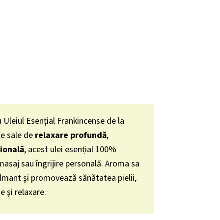
 Uleiul Esențial Frankincense de la
le sale de
relaxare profundă
,
ională
, acest ulei esențial 100%
 masaj sau îngrijire personală. Aroma sa
almant și promovează sănătatea pielii,
 și relaxare.