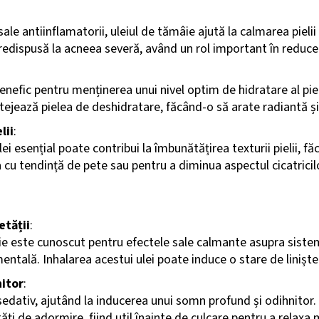
sale antiinflamatorii, uleiul de tămâie ajută la calmarea pielii
redispusă la acneea severă, având un rol important în reducere
nefic pentru menținerea unui nivel optim de hidratare al pieli
otejează pielea de deshidratare, făcând-o să arate radiantă ș
lii
:
lei esențial poate contribui la îmbunătățirea texturii pielii,
a cu tendință de pete sau pentru a diminua aspectul cicatricil
etății
:
âie este cunoscut pentru efectele sale calmante asupra siste
tală. Inhalarea acestui ulei poate induce o stare de liniște p
itor
:
 sedativ, ajutând la inducerea unui somn profund și odihnitor.
ăți de adormire, fiind util înainte de culcare pentru a relaxa 