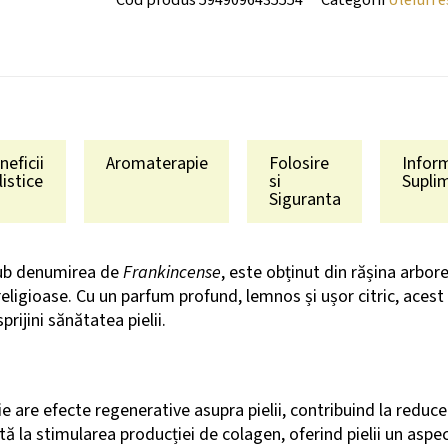
neficii
Aromaterapie
Folosire
Inform
listice
si
Supli
Siguranta
 sub denumirea de
Frankincense
, este obținut din rășina arbor
religioase. Cu un parfum profund, lemnos și ușor citric, acest 
rijini sănătatea pielii.
ie are efecte regenerative asupra pielii, contribuind la reduc
 Ajută la stimularea producției de colagen, oferind pielii un asp