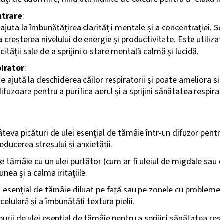
ntrare
:
ajuta la îmbunătățirea clarității mentale și a concentrației. 
 la creșterea nivelului de energie și productivitate. Este utiliz
cității sale de a sprijini o stare mentală calmă și lucidă.
pirator
:
ie ajută la deschiderea căilor respiratorii și poate ameliora
ifuzoare pentru a purifica aerul și a sprijini sănătatea respira
âteva picături de ulei esențial de tămâie într-un difuzor pen
ducerea stresului și anxietății.
l de tămâie cu un ulei purtător (cum ar fi uleiul de migdale sau
nea și a calma iritațiile.
iul esențial de tămâie diluat pe față sau pe zonele cu problem
elulară și a îmbunătăți textura pielii.
burii de ulei esențial de tămâie pentru a sprijini sănătatea re