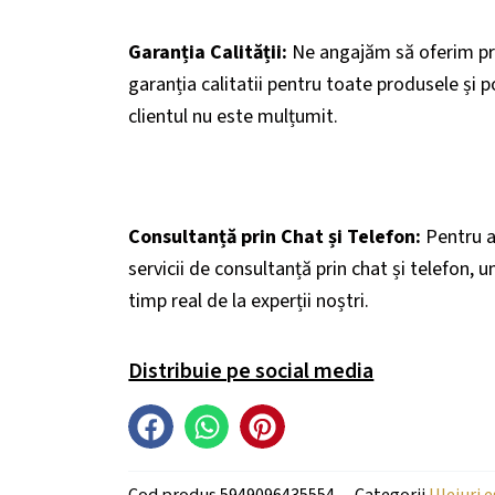
Garanția Calității:
Ne angajăm să oferim pro
garanția calitatii pentru toate produsele și p
clientul nu este mulțumit.
Consultanță prin Chat și Telefon:
Pentru a 
servicii de consultanță prin chat și telefon, u
timp real de la experții noștri.
Distribuie pe social media
Cod produs
5949096435554
Categorii
Uleiuri e