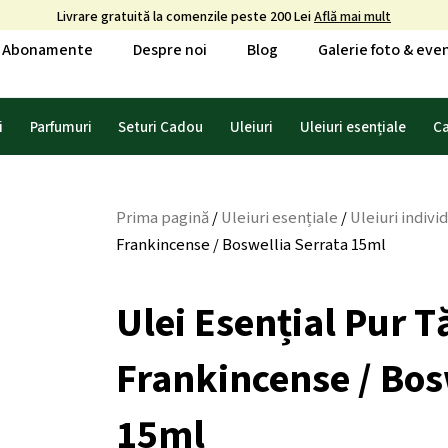
Livrare gratuită la comenzile peste 200 Lei
Află mai mult
Abonamente
Despre noi
Blog
Galerie foto & ev
i
Parfumuri
Seturi Cadou
Uleiuri
Uleiuri esențiale
C
Prima pagină
/
Uleiuri esențiale
/
Uleiuri indivi
Frankincense / Boswellia Serrata 15ml
Ulei Esențial Pur T
Frankincense / Bos
15ml