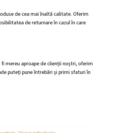
duse de cea mai înaltă calitate. Oferim
osibilitatea de returnare în cazul în care
fi mereu aproape de clienții noștri, oferim
nde puteți pune întrebări și primi sfaturi în
sențiale
,
Uleiuri individuale