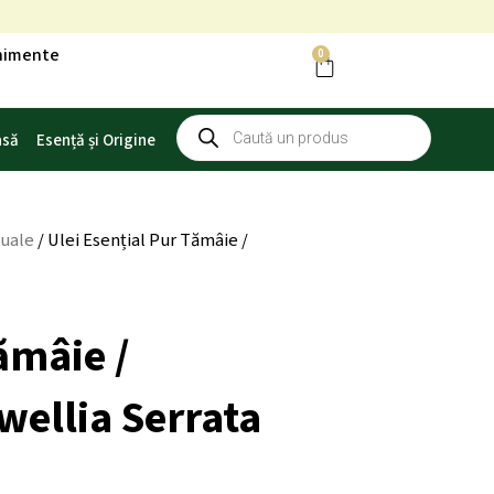
enimente
0
Cart
Products
asă
Esență și Origine
search
duale
/ Ulei Esențial Pur Tămâie /
ămâie /
wellia Serrata