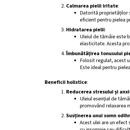
Calmarea pielii iritate
:
Datorită proprietăților 
eficient pentru pielea p
Hidratarea pielii
:
Uleiul de tămâie este be
elasticitate. Acesta pr
Îmbunătățirea tonusului pie
Folosit regulat, acest u
Este ideal pentru piele
Beneficii holistice
:
Reducerea stresului și anxi
Uleiul esențial de tăm
promovând relaxarea men
Susținerea unui somn odihn
Acest ulei are un efect
cu insomnie sau dificult