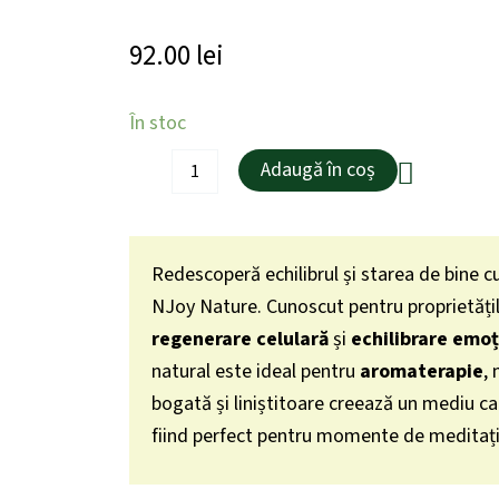
92.00
lei
Cantitate
În stoc
Ulei
Esențial
Adaugă în coș
Pur
Tămâie
/
Frankincense
Redescoperă echilibrul și starea de bine cu
/
Boswellia
NJoy Nature. Cunoscut pentru proprietăți
Serrata
regenerare celulară
și
echilibrare emoț
15ml
natural este ideal pentru
aromaterapie
,
bogată și liniștitoare creează un mediu c
fiind perfect pentru momente de meditație