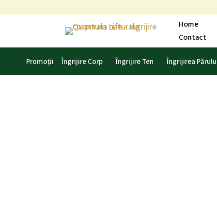
Skip
to
Home
content
Contact
Promoții
Îngrijire Corp
Îngrijire Ten
Îngrijirea Părulu