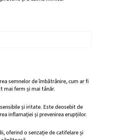
erea semnelor de îmbătrânire, cum ar fi
ect mai ferm și mai tânăr.
 sensibile și iritate. Este deosebit de
a inflamației și prevenirea erupțiilor.
i, oferind o senzație de catifelare și