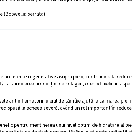
ie (Boswellia serrata).
ie are efecte regenerative asupra pielii, contribuind la reduc
 Ajută la stimularea producției de colagen, oferind pielii un asp
sale antiinflamatorii, uleiul de tămâie ajută la calmarea pielii
redispusă la acneea severă, având un rol important în reducere
nefic pentru menținerea unui nivel optim de hidratare al pieli