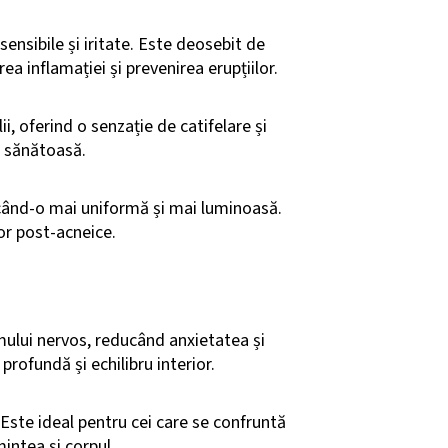
 sensibile și iritate. Este deosebit de
a inflamației și prevenirea erupțiilor.
i, oferind o senzație de catifelare și
i sănătoasă.
 făcând-o mai uniformă și mai luminoasă.
or post-acneice.
mului nervos, reducând anxietatea și
rofundă și echilibru interior.
 Este ideal pentru cei care se confruntă
mintea și corpul.