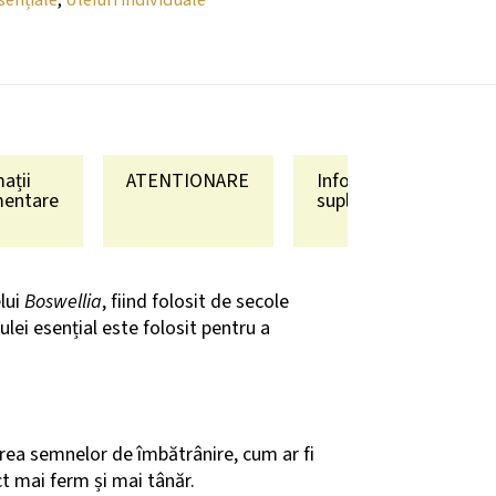
ații
ATENTIONARE
Informații
mentare
suplimentare
elui
Boswellia
, fiind folosit de secole
ulei esențial este folosit pentru a
erea semnelor de îmbătrânire, cum ar fi
ect mai ferm și mai tânăr.