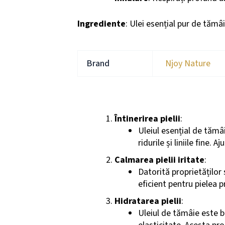
Ingrediente
: Ulei esențial pur de tămâ
Brand
Njoy Nature
Beneficii Cosmetice
Întinerirea pielii
:
Uleiul esențial de tămâ
ridurile și liniile fine.
Calmarea pielii iritate
:
Datorită proprietăților 
eficient pentru pielea p
Hidratarea pielii
:
Uleiul de tămâie este be