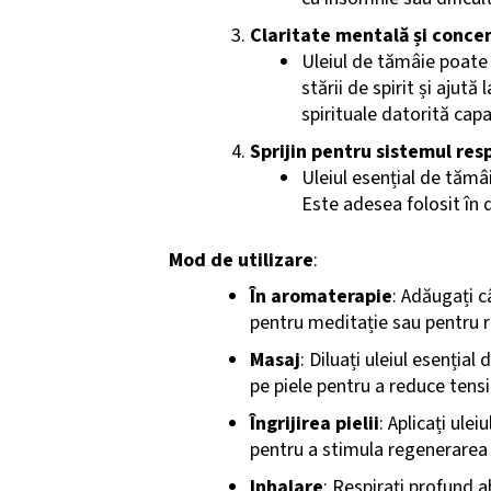
Claritate mentală și conce
Uleiul de tămâie poate 
stării de spirit și ajută
spirituale datorită capa
Sprijin pentru sistemul res
Uleiul esențial de tămâ
Este adesea folosit în d
Mod de utilizare
:
În aromaterapie
: Adăugați c
pentru meditație sau pentru re
Masaj
: Diluați uleiul esenția
pe piele pentru a reduce tensiu
Îngrijirea pielii
: Aplicați ule
pentru a stimula regenerarea c
Inhalare
: Respirați profund a