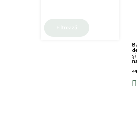
Filtrează
Ba
de
și
na
44