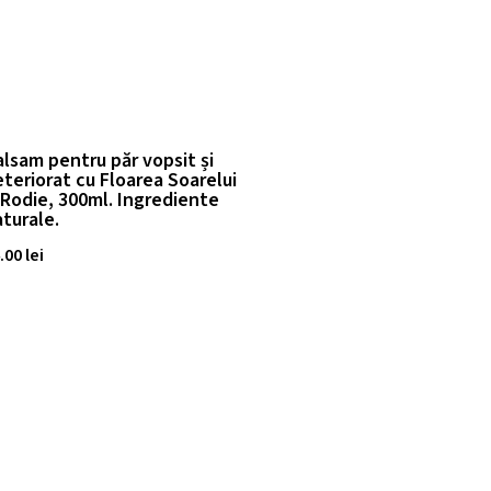
lsam pentru păr vopsit și
teriorat cu Floarea Soarelui
 Rodie, 300ml. Ingrediente
turale.
.00
lei