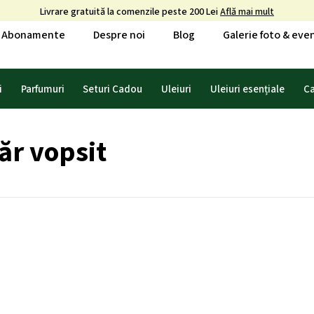
Livrare gratuită la comenzile peste 200 Lei
Află mai mult
Abonamente
Despre noi
Blog
Galerie foto & ev
i
Parfumuri
Seturi Cadou
Uleiuri
Uleiuri esențiale
C
ăr vopsit