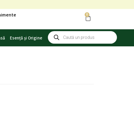
enimente
0
Cart
Products
asă
Esență și Origine
search