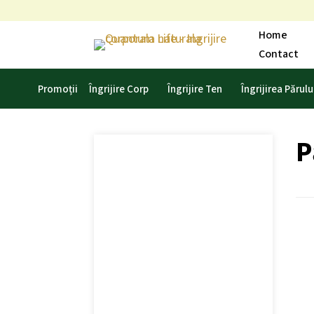
Skip
to
Home
content
Contact
Promoții
Îngrijire Corp
Îngrijire Ten
Îngrijirea Părulu
P