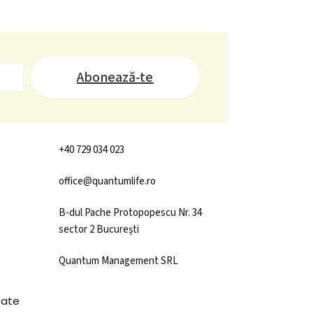
Abonează-te
+40 729 034 023
office@quantumlife.ro
B-dul Pache Protopopescu Nr. 34
sector 2 București
Quantum Management SRL
tate