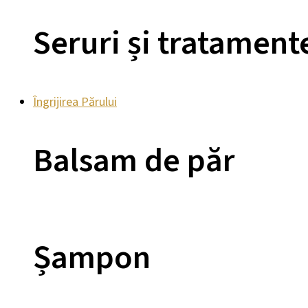
Seruri și tratament
Îngrijirea Părului
Balsam de păr
Șampon