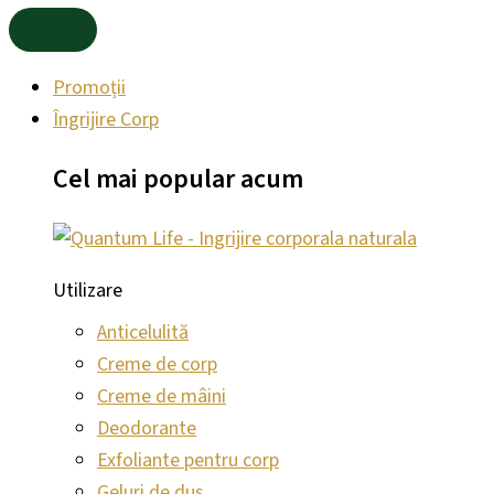
Promoții
Îngrijire Corp
Cel mai
popular
acum
Utilizare
Anticelulită
Creme de corp
Creme de mâini
Deodorante
Exfoliante pentru corp
Geluri de duș