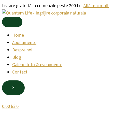
Products
Products
Skip
Livrare gratuită la comenzile peste 200 Lei
Află mai mult
search
search
to
content
Home
Abonamente
Despre noi
Blog
Galerie foto & evenimente
Contact
X
0.00
lei
0