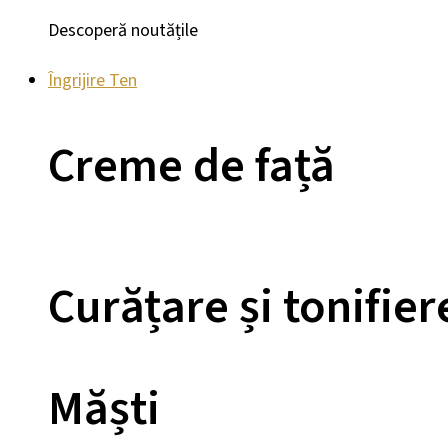
Descoperă noutățile
Îngrijire Ten
Creme de față
Curățare și tonifier
Măști