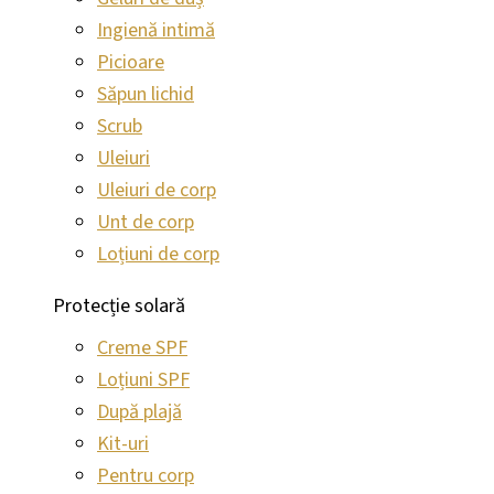
Ingienă intimă
Picioare
Săpun lichid
Scrub
Uleiuri
Uleiuri de corp
Unt de corp
Loțiuni de corp
Protecție solară
Creme SPF
Loțiuni SPF
După plajă
Kit-uri
Pentru corp