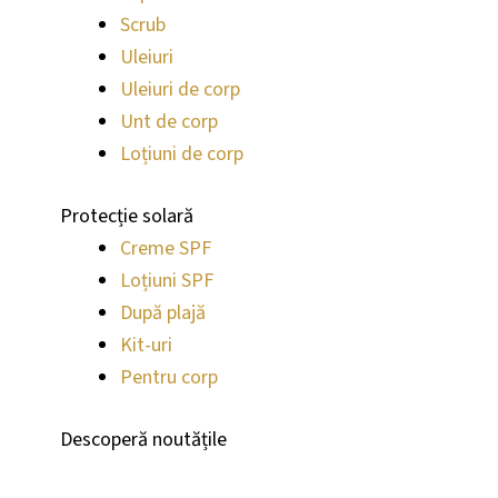
Scrub
Uleiuri
Uleiuri de corp
Unt de corp
Loțiuni de corp
Protecție solară
Creme SPF
Loțiuni SPF
După plajă
Kit-uri
Pentru corp
Descoperă noutățile