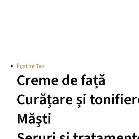
Îngrijire Ten
Creme de față
Curățare și tonifier
Măști
Seruri și tratament