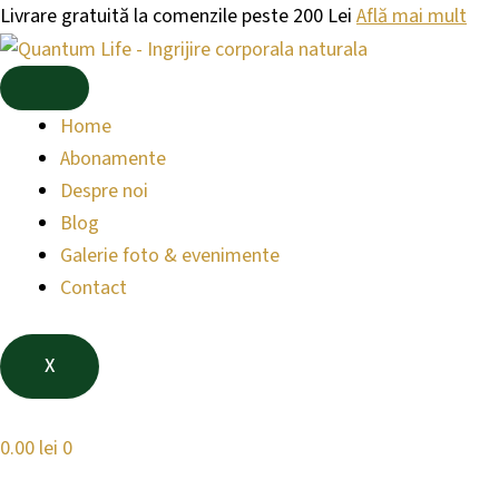
Products
Products
Skip
Livrare gratuită la comenzile peste 200 Lei
Află mai mult
search
search
to
content
Home
Abonamente
Despre noi
Blog
Galerie foto & evenimente
Contact
X
0.00
lei
0