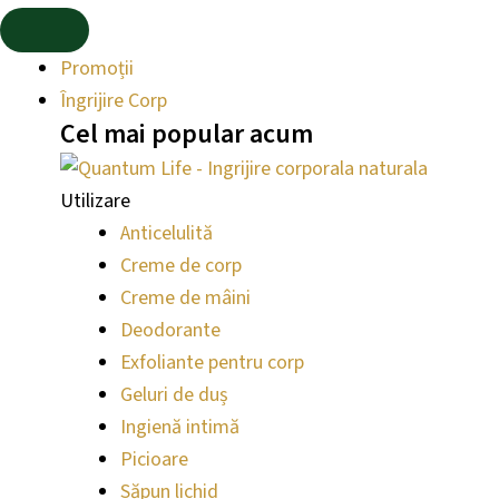
Promoții
Îngrijire Corp
Cel mai
popular
acum
Utilizare
Anticelulită
Creme de corp
Creme de mâini
Deodorante
Exfoliante pentru corp
Geluri de duș
Ingienă intimă
Picioare
Săpun lichid