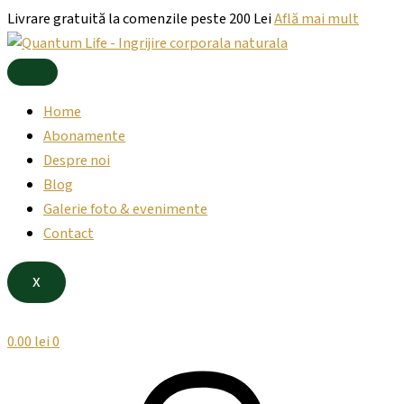
Products
Products
Skip
Livrare gratuită la comenzile peste 200 Lei
Află mai mult
search
search
to
content
Home
Abonamente
Despre noi
Blog
Galerie foto & evenimente
Contact
X
0.00
lei
0