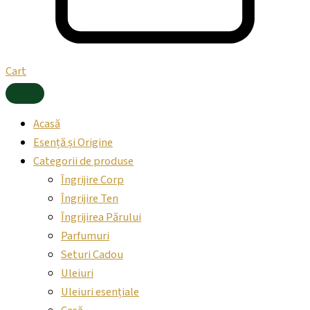
Cart
Acasă
Esență și Origine
Categorii de produse
Îngrijire Corp
Îngrijire Ten
Îngrijirea Părului
Parfumuri
Seturi Cadou
Uleiuri
Uleiuri esențiale