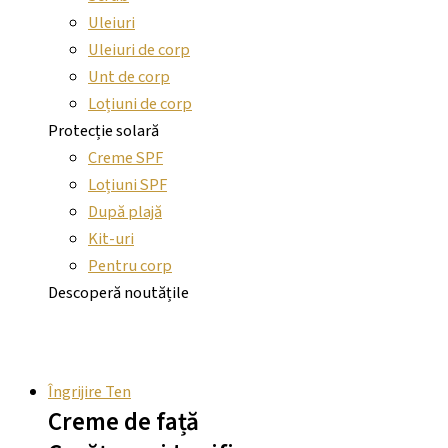
Uleiuri
Uleiuri de corp
Unt de corp
Loțiuni de corp
Protecție solară
Creme SPF
Loțiuni SPF
După plajă
Kit-uri
Pentru corp
Descoperă noutățile
Îngrijire Ten
Creme de față