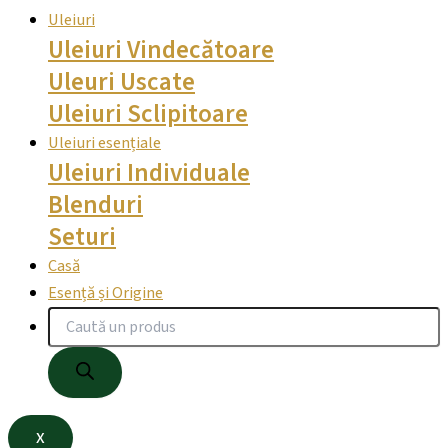
Uleiuri
Uleiuri Vindecătoare
Uleuri Uscate
Uleiuri Sclipitoare
Uleiuri esențiale
Uleiuri Individuale
Blenduri
Seturi
Casă
Esență și Origine
X