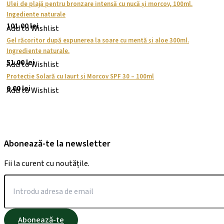
Ulei de plajă pentru bronzare intensă cu nucă și morcov, 100ml.
Ingediente naturale
101.00
lei
Add to Wishlist
Gel răcoritor după expunerea la soare cu mentă și aloe 300ml.
Ingrediente naturale.
51.00
lei
Add to Wishlist
Protecție Solară cu Iaurt și Morcov SPF 30 – 100ml
0.00
lei
Add to Wishlist
Abonează-te la newsletter
Fii la curent cu noutățile.
Abonează-te