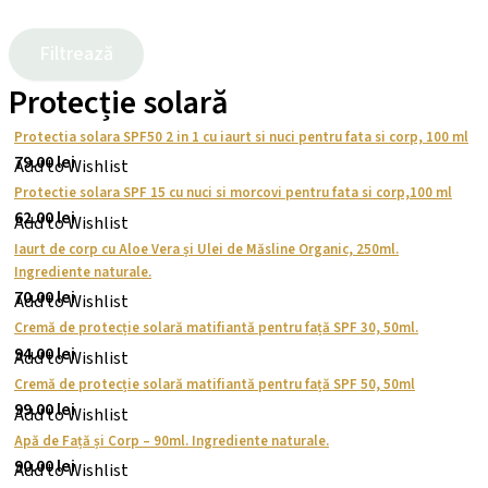
Filtrează
Protecție solară
Protectia solara SPF50 2 in 1 cu iaurt si nuci pentru fata si corp, 100 ml
79.00
lei
Add to Wishlist
Protectie solara SPF 15 cu nuci si morcovi pentru fata si corp,100 ml
62.00
lei
Add to Wishlist
Iaurt de corp cu Aloe Vera și Ulei de Măsline Organic, 250ml.
Ingrediente naturale.
70.00
lei
Add to Wishlist
Cremă de protecție solară matifiantă pentru față SPF 30, 50ml.
94.00
lei
Add to Wishlist
Cremă de protecție solară matifiantă pentru față SPF 50, 50ml
99.00
lei
Add to Wishlist
Apă de Față și Corp – 90ml. Ingrediente naturale.
90.00
lei
Add to Wishlist