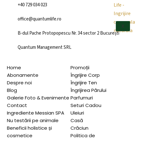
+40 729 034 023
office@quantumlife.ro
X
B-dul Pache Protopopescu Nr. 34 sector 2 București
Quantum Management SRL
Home
Promoții
Abonamente
Îngrijire Corp
Despre noi
Îngrijire Ten
Blog
Îngrijirea Părului
Galerie Foto & Evenimente
Parfumuri
Contact
Seturi Cadou
Ingrediente Messian SPA
Uleiuri
Nu testării pe animale
Casă
Beneficii holistice și
Crăciun
cosmetice
Politica de