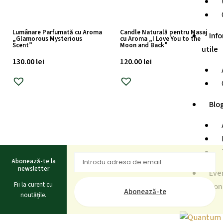
Lumânare Parfumată cu Aroma
Candle Naturală pentru Masaj
Info
„Glamorous Mysterious
cu Aroma „I Love You to the
Scent”
Moon and Back”
utile
130.00
lei
120.00
lei
Blo
Abonează-te la
newsletter
Eve
Fii la curent cu
Con
Abonează-te
noutățile.