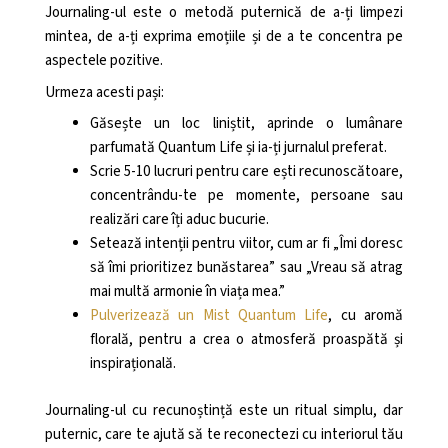
Journaling-ul este o metodă puternică de a-ți limpezi
mintea, de a-ți exprima emoțiile și de a te concentra pe
aspectele pozitive.
Urmeza acesti pași:
Găsește un loc liniștit, aprinde o lumânare
parfumată Quantum Life și ia-ți jurnalul preferat.
Scrie 5-10 lucruri pentru care ești recunoscătoare,
concentrându-te pe momente, persoane sau
realizări care îți aduc bucurie.
Setează intenții pentru viitor, cum ar fi „Îmi doresc
să îmi prioritizez bunăstarea” sau „Vreau să atrag
mai multă armonie în viața mea.”
Pulverizează un Mist Quantum Life
, cu aromă
florală, pentru a crea o atmosferă proaspătă și
inspirațională.
Journaling-ul cu recunoștință este un ritual simplu, dar
puternic, care te ajută să te reconectezi cu interiorul tău