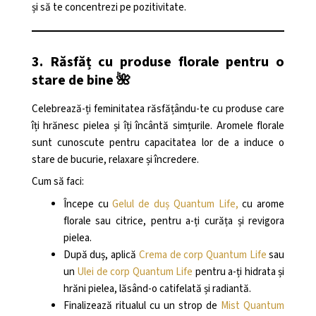
și să te concentrezi pe pozitivitate.
3. Răsfăț cu produse florale pentru o
stare de bine 🌺
Celebrează-ți feminitatea răsfățându-te cu produse care
îți hrănesc pielea și îți încântă simțurile. Aromele florale
sunt cunoscute pentru capacitatea lor de a induce o
stare de bucurie, relaxare și încredere.
Cum să faci:
Începe cu
Gelul de duș Quantum Life,
cu arome
florale sau citrice, pentru a-ți curăța și revigora
pielea.
După duș, aplică
Crema de corp Quantum Life
sau
un
Ulei de corp Quantum Life
pentru a-ți hidrata și
hrăni pielea, lăsând-o catifelată și radiantă.
Finalizează ritualul cu un strop de
Mist Quantum