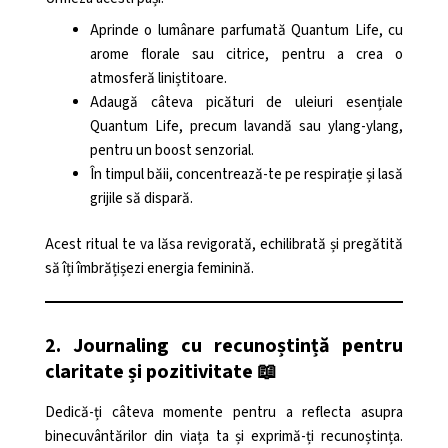
Aprinde o lumânare parfumată Quantum Life, cu
arome florale sau citrice, pentru a crea o
atmosferă liniștitoare.
Adaugă câteva picături de uleiuri esențiale
Quantum Life, precum lavandă sau ylang-ylang,
pentru un boost senzorial.
În timpul băii, concentrează-te pe respirație și lasă
grijile să dispară.
Acest ritual te va lăsa revigorată, echilibrată și pregătită
să îți îmbrățișezi energia feminină.
2. Journaling cu recunoștință pentru
claritate și pozitivitate 📖
Dedică-ți câteva momente pentru a reflecta asupra
binecuvântărilor din viața ta și exprimă-ți recunoștința.