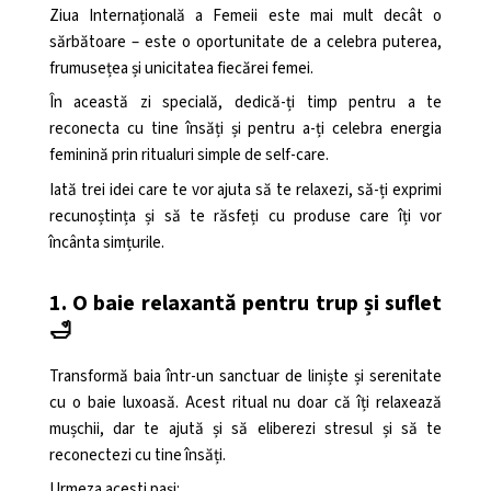
Ziua Internațională a Femeii este mai mult decât o
sărbătoare – este o oportunitate de a celebra puterea,
frumusețea și unicitatea fiecărei femei.
În această zi specială, dedică-ți timp pentru a te
reconecta cu tine însăți și pentru a-ți celebra energia
feminină prin ritualuri simple de self-care.
Iată trei idei care te vor ajuta să te relaxezi, să-ți exprimi
recunoștința și să te răsfeți cu produse care îți vor
încânta simțurile.
1. O baie relaxantă pentru trup și suflet
🛁
Transformă baia într-un sanctuar de liniște și serenitate
cu o baie luxoasă. Acest ritual nu doar că îți relaxează
mușchii, dar te ajută și să eliberezi stresul și să te
reconectezi cu tine însăți.
Urmeza acesti pași: