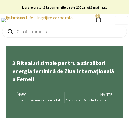
Skip
Livrare gratuită la comenzile peste 200 Lei
Află mai mult
to
0
Cart
content
Products
search
3 Ritualuri simple pentru a sărbători
energia feminină de Ziua Internațională
a Femeii
Prev
Nex
ÎNAPOI
ÎNAINTE
De ce primăvara este momentul ideal pentru a manifesta?
Puterea apei: De ce hidratarea este cheia