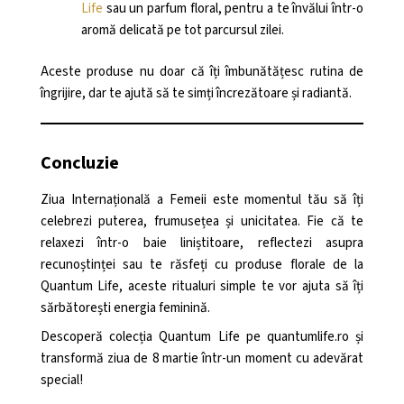
Life
sau un parfum floral, pentru a te învălui într-o
aromă delicată pe tot parcursul zilei.
Aceste produse nu doar că îți îmbunătățesc rutina de
îngrijire, dar te ajută să te simți încrezătoare și radiantă.
Concluzie
Ziua Internațională a Femeii este momentul tău să îți
celebrezi puterea, frumusețea și unicitatea. Fie că te
relaxezi într-o baie liniștitoare, reflectezi asupra
recunoștinței sau te răsfeți cu produse florale de la
Quantum Life, aceste ritualuri simple te vor ajuta să îți
sărbătorești energia feminină.
Descoperă colecția Quantum Life pe quantumlife.ro și
transformă ziua de 8 martie într-un moment cu adevărat
special!