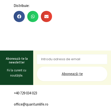
Distribuie:
Abonează-te la
newsletter
Fii la curent cu
Abonează-te
noutățile.
+40 729 034 023
office@quantumlife.ro